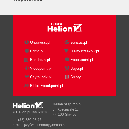
Onepress.pl
Sensus.pl
Editio.pl
DlaBystrzakow.pl
Bezdroza.pl
Ebookpoint.pl
Videopoint.pl
Beya.pl
Czytalisek.pl
Sploty
Biblio.Ebookpoint.pl
Helion.pl sp. z o.o.
ul. Kościuszki 1c
© Helion.pl 1991-2026
44-100 Gliwice
tel. (32) 230-98-63
e-mail:
[wyświetl email]@helion.pl