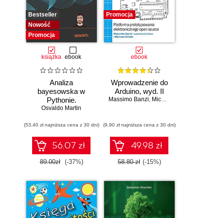
Bestseller
Promocja
Nowość
Promocja
książka
ebook
ebook
Analiza
Wprowadzenie do
bayesowska w
Arduino, wyd. II
Pythonie.
Massimo Banzi
,
Michael Shiloh
Osvaldo Martin
Praktyczny
przewodnik po
(53,40 zł najniższa cena z 30 dni)
modelowaniu
(9,90 zł najniższa cena z 30 dni)
probabilistycznym.
Wydanie III
56.07 zł
49.98 zł
89.00zł
(-37%)
58.80 zł
(-15%)