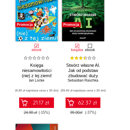
Promocja
Promocja
ebook
książka
ebook
Księga
Stwórz własne AI.
niesamowitości
Jak od podstaw
(nie) z tej ziemi!
zbudować duży
Księga faktów
Ian Locke
model językowy
Sebastian Raschka
prawdziwych, choć
(9,90 zł najniższa cena z 30 dni)
niezwykłych
(59,40 zł najniższa cena z 30 dni)
21.17 zł
62.37 zł
24.90 zł
(-15%)
99.00zł
(-37%)