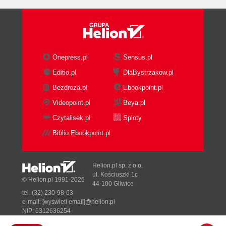
Onepress.pl
Sensus.pl
Editio.pl
DlaBystrzakow.pl
Bezdroza.pl
Ebookpoint.pl
Videopoint.pl
Beya.pl
Czytalisek.pl
Sploty
Biblio.Ebookpoint.pl
Helion.pl sp. z o.o.
ul. Kościuszki 1c
© Helion.pl 1991-2026
44-100 Gliwice
tel. (32) 230-98-63
e-mail:
[wyświetl email]@helion.pl
NIP: 6312636254
Regon: 241989027