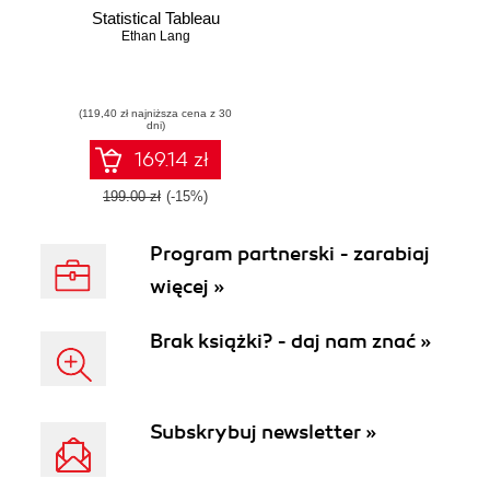
Statistical Tableau
Ethan Lang
(119,40 zł najniższa cena z 30
dni)
169.14 zł
199.00 zł
(-15%)
Program partnerski - zarabiaj
więcej »
Brak książki? - daj nam znać »
Subskrybuj newsletter »