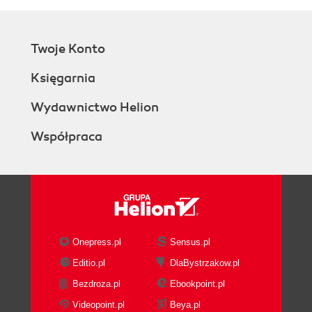
Twoje Konto
Księgarnia
Wydawnictwo Helion
Współpraca
Onepress.pl
Sensus.pl
Editio.pl
DlaBystrzakow.pl
Bezdroza.pl
Ebookpoint.pl
Videopoint.pl
Beya.pl