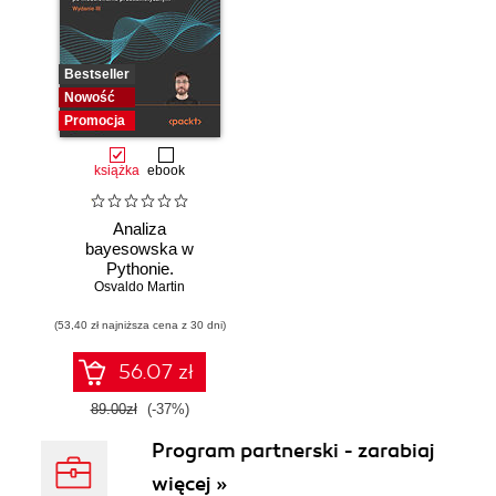
Bestseller
Nowość
Promocja
książka
ebook
Analiza
bayesowska w
Pythonie.
Osvaldo Martin
Praktyczny
przewodnik po
(53,40 zł najniższa cena z 30 dni)
modelowaniu
probabilistycznym.
Wydanie III
56.07 zł
89.00zł
(-37%)
Program partnerski - zarabiaj
więcej »