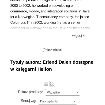
2000 to 2002, he worked on developing e-
commerce, mobile, and integration solutions in Java
for a Norwegian IT consultancy company. He joined
Columbus IT in 2002, working first as a senior
developer in Norway and in the USA and then as the
technology manager of the Norwegian branch,
więcej »
where his responsibilities included implementing
new technology areas, creating an e-commerce
[Pokaż więcej]
solution for Dynamics AX, and being the technology
solution architect in internal and external projects.
Tytuły autora: Erlend Dalen dostępne
For the past four years, Erlend has been working as
a web developer for Norsk Test AS, where he
w księgarni Helion
spends his days programming in Python using the
Django web framework.
Pokaż produkty:
Wszystkie
Sortuj wg:
Data wydania