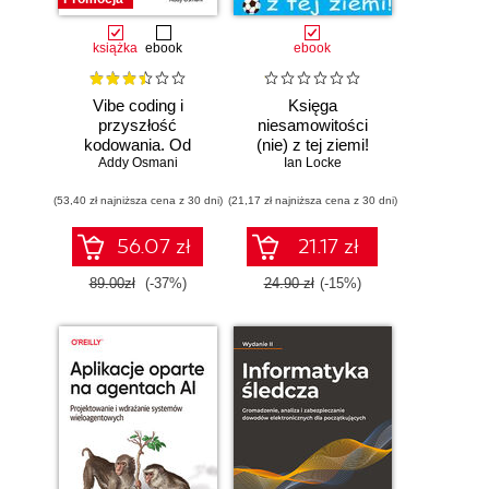
książka
ebook
ebook
Vibe coding i
Księga
przyszłość
niesamowitości
kodowania. Od
(nie) z tej ziemi!
programisty do
Addy Osmani
Księga faktów
Ian Locke
dewelopera ery AI
prawdziwych, choć
(53,40 zł najniższa cena z 30 dni)
(21,17 zł najniższa cena z 30 dni)
niezwykłych
56.07 zł
21.17 zł
89.00zł
(-37%)
24.90 zł
(-15%)