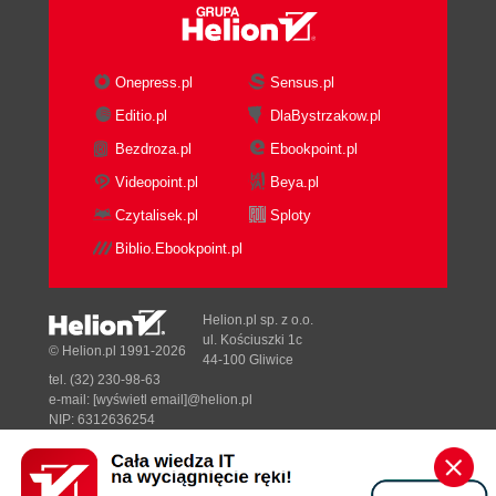
Onepress.pl
Sensus.pl
Editio.pl
DlaBystrzakow.pl
Bezdroza.pl
Ebookpoint.pl
Videopoint.pl
Beya.pl
Czytalisek.pl
Sploty
Biblio.Ebookpoint.pl
Helion.pl sp. z o.o.
ul. Kościuszki 1c
© Helion.pl 1991-2026
44-100 Gliwice
tel. (32) 230-98-63
e-mail:
[wyświetl email]@helion.pl
NIP: 6312636254
Regon: 241989027
Designed with ♥ by
Tonik.pl