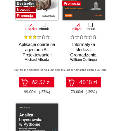
Bestseller
Promocja
Nowość
Promocja
książka
ebook
książka
ebook
Aplikacje oparte na
Informatyka
agentach AI.
śledcza.
Projektowanie i
Gromadzenie,
Michael Albada
wdrażanie
William Oettinger
analiza i
systemów
zabezpieczanie
(49,50 zł najniższa cena z 30 dni)
wieloagentowych
(47,40 zł najniższa cena z 30 dni)
dowodów
elektronicznych dla
początkujących.
62.37 zł
48.18 zł
Wydanie II
99.00zł
(-37%)
79.00zł
(-39%)