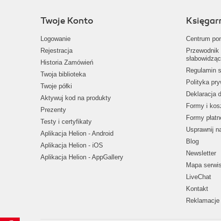
Twoje Konto
Księgar
Logowanie
Centrum po
Rejestracja
Przewodnik 
słabowidząc
Historia Zamówień
Regulamin s
Twoja biblioteka
Polityka pr
Twoje półki
Deklaracja 
Aktywuj kod na produkty
Formy i kos
Prezenty
Formy płatn
Testy i certyfikaty
Usprawnij 
Aplikacja Helion - Android
Blog
Aplikacja Helion - iOS
Newsletter
Aplikacja Helion - AppGallery
Mapa serwi
LiveChat
Kontakt
Reklamacje 