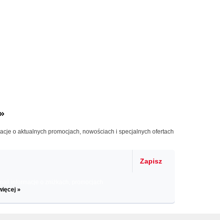
»
macje o aktualnych promocjach, nowościach i specjalnych ofertach
Zapisz
il informacje o zniżkach, promocjach
więcej »