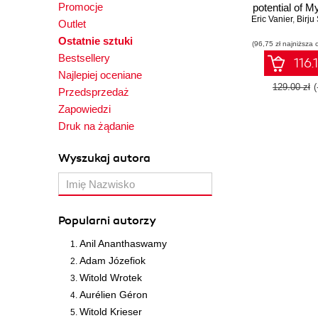
Promocje
potential of 
Eric Vanier
ensure 
,
Birju
Outlet
performance
Ostatnie sztuki
(96,75 zł najniższa 
databa
Bestsellery
116.
Najlepiej oceniane
129.00 zł
Przedsprzedaż
Zapowiedzi
Druk na żądanie
Wyszukaj autora
Popularni autorzy
Anil Ananthaswamy
Adam Józefiok
Witold Wrotek
Aurélien Géron
Witold Krieser