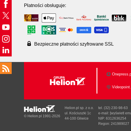
Płatności obsługuje:
Bezpieczne płatności szyfrowane SSL
Onepress.p
Videopoint.
Helion.pl sp. z o.o.
tel. (32) 230-98-63
ul. Kościuszki 1c
e-mail:
[wyświetl ema
© Helion.pl 1991-2026
44-100 Gliwice
NIP: 6312636254
Regon: 241989027