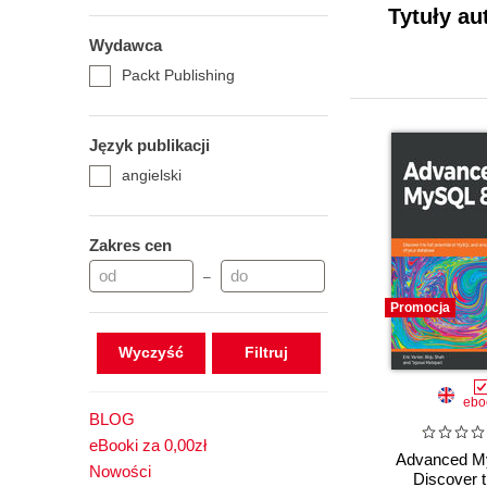
Tytuły au
Wydawca
Packt Publishing
Język publikacji
angielski
Zakres cen
–
Promocja
Wyczyść
ebo
BLOG
eBooki za 0,00zł
Advanced M
Nowości
Discover th