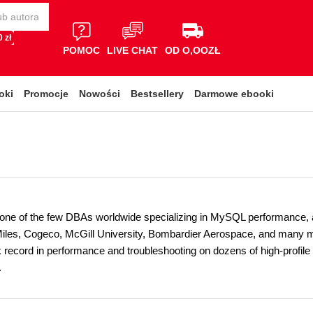
 zł
POMOC
LIVE CHAT
OD O,OOZŁ
oki
Promocje
Nowości
Bestsellery
Darmowe ebooki
s one of the few DBAs worldwide specializing in MySQL performance, a
 Miles, Cogeco, McGill University, Bombardier Aerospace, and many mo
k record in performance and troubleshooting on dozens of high-profi
.