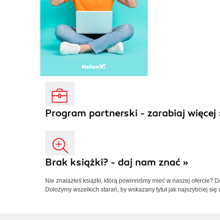
Program partnerski - zarabiaj więcej 
Brak książki? - daj nam znać »
Nie znalazłeś książki, którą powinniśmy mieć w naszej ofercie? 
Dołożymy wszelkich starań, by wskazany tytuł jak najszybciej się 