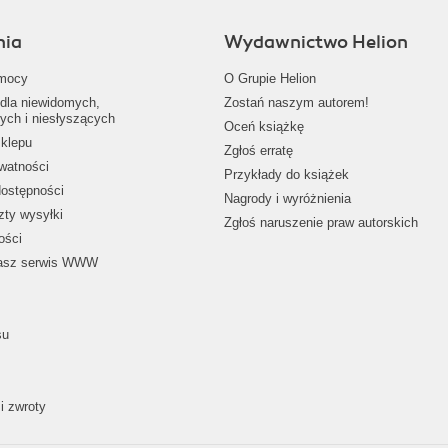
nia
Wydawnictwo Helion
mocy
O Grupie Helion
dla niewidomych,
Zostań naszym autorem!
ych i niesłyszących
Oceń książkę
klepu
Zgłoś erratę
ywatności
Przykłady do książek
dostępności
Nagrody i wyróżnienia
zty wysyłki
Zgłoś naruszenie praw autorskich
ości
nasz serwis WWW
su
i zwroty