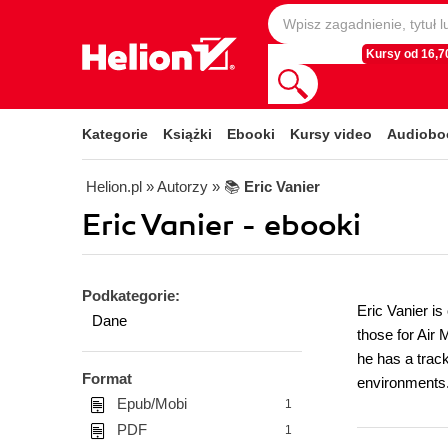
Kursy od 16,70
Kategorie
Książki
Ebooki
Kursy video
Audiobo
Helion.pl
» Autorzy
» 📚
Eric Vanier
Eric Vanier - ebooki
Podkategorie:
Eric Vanier i
Dane
those for Air
he has a trac
Format
environments
Epub/Mobi
1
PDF
1