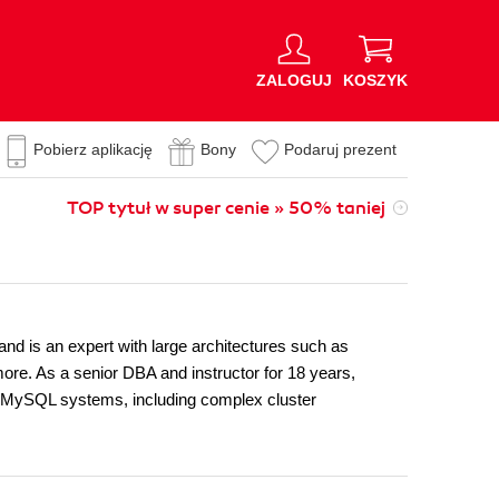
ZALOGUJ
KOSZYK
Pobierz aplikację
Bony
Podaruj prezent
TOP tytuł w super cenie » 50% taniej
nd is an expert with large architectures such as
re. As a senior DBA and instructor for 18 years,
le MySQL systems, including complex cluster