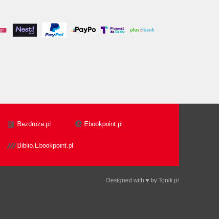
Bezdroza.pl
Ebookpoint.pl
Biblio.Ebookpoint.pl
Designed with ♥ by
Tonik.pl