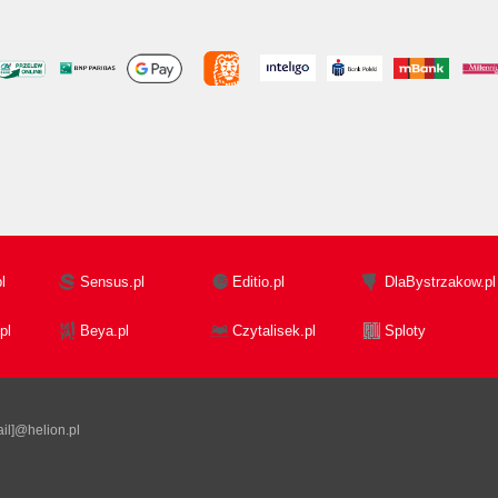
l
Sensus.pl
Editio.pl
DlaBystrzakow.pl
pl
Beya.pl
Czytalisek.pl
Sploty
il]@helion.pl