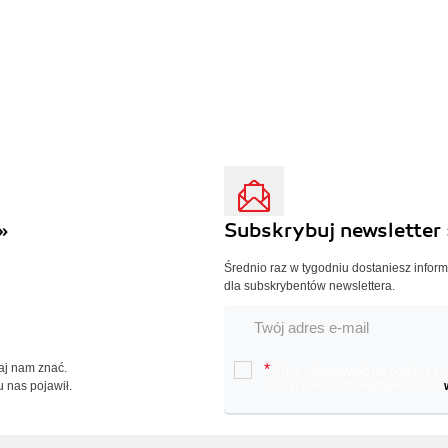
»
Subskrybuj newsletter 
Średnio raz w tygodniu dostaniesz infor
dla subskrybentów newslettera.
Daj nam znać.
*
Chcę otrzymywać na podany e-ma
u nas pojawił.
oraz nowościach wydawniczych.