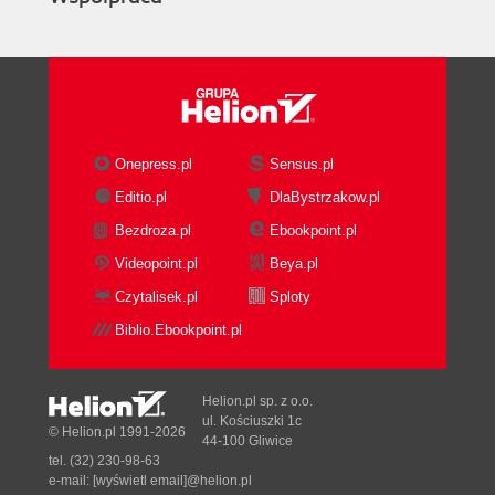
Onepress.pl
Sensus.pl
Editio.pl
DlaBystrzakow.pl
Bezdroza.pl
Ebookpoint.pl
Videopoint.pl
Beya.pl
Czytalisek.pl
Sploty
Biblio.Ebookpoint.pl
Helion.pl sp. z o.o.
ul. Kościuszki 1c
© Helion.pl 1991-2026
44-100 Gliwice
tel. (32) 230-98-63
e-mail:
[wyświetl email]@helion.pl