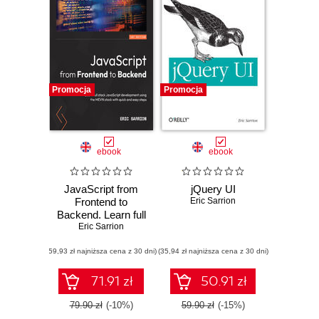
Promocja
Promocja
ebook
ebook
JavaScript from
jQuery UI
Frontend to
Eric Sarrion
Backend. Learn full
stack JavaScript
Eric Sarrion
development using
(59,93 zł najniższa cena z 30 dni)
the MEVN stack
(35,94 zł najniższa cena z 30 dni)
with quick and
easy steps
71.91 zł
50.91 zł
79.90 zł
(-10%)
59.90 zł
(-15%)