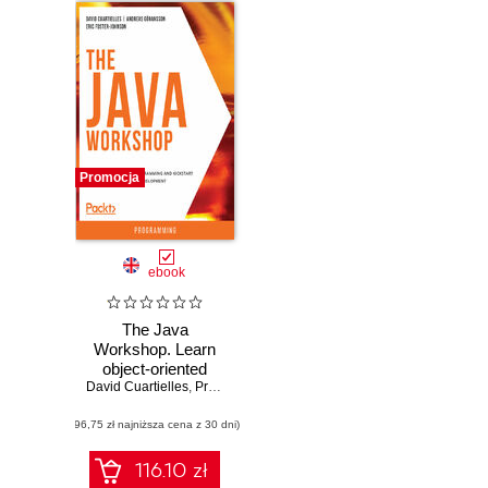
Promocja
ebook
The Java
Workshop. Learn
object-oriented
David Cuartielles
programming and
,
Pradeep Kumar Gupta
,
Scott Cosentino
,
Andreas
kickstart your
(96,75 zł najniższa cena z 30 dni)
career in software
development
116.10 zł