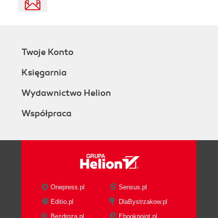
Twoje Konto
Księgarnia
Wydawnictwo Helion
Współpraca
Onepress.pl
Sensus.pl
Editio.pl
DlaBystrzakow.pl
Bezdroza.pl
Ebookpoint.pl