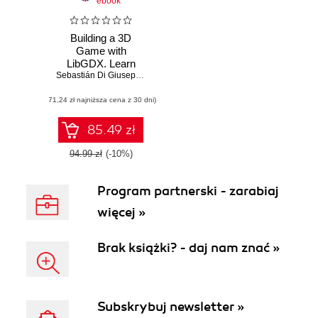
ebook
Building a 3D
Game with
LibGDX. Learn
how to build an
Sebastián Di Giuseppe
,
Andreas Krühlmann
,
Elmar van Rijnswou
exciting 3D game
(71,24 zł najniższa cena z 30 dni)
with LibGDX from
scratch
85.49 zł
94.99 zł
(-10%)
Program partnerski - zarabiaj
więcej »
Brak książki? - daj nam znać »
Subskrybuj newsletter »