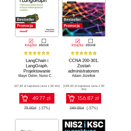
Bestseller
Bestseller
Promocja
Promocja
książka
ebook
książka
ebook
LangChain i
CCNA 200-301.
LangGraph.
Zostań
Projektowanie
administratorem
Mayo Oshin
aplikacji opartych
,
Nuno Campos
Adam Józefiok
sieci
na dużych
komputerowych
(47,40 zł najniższa cena z 30 dni)
modelach
(149,40 zł najniższa cena z 30
Cisco. Wydanie II
dni)
językowych w
praktyce
49.77 zł
156.87 zł
79.00zł
(-37%)
249.00zł
(-37%)