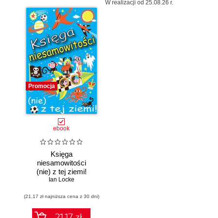
W realizacji od 25.08.26 r.
Promocja
ebook
Księga
niesamowitości
(nie) z tej ziemi!
Księga faktów
Ian Locke
prawdziwych, choć
(21,17 zł najniższa cena z 30 dni)
niezwykłych
21.17 zł