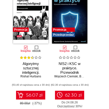
Promocja
Promocja
Przedsprzedaż
książka
ebook
książka
ebook
Algorytmy
NIS2 i KSC w
sztucznej
praktyce.
inteligencji.
Przewodnik
Rishal Hurbans
Ilustrowany
Wojciech Ciemski
wdrożeniowy dla
,
Bartłomiej Wieczorek
przewodnik
organizacji
(53,40 zł najniższa cena z 30 dni)
(62,30 zł najniższa cena z 30 dni)
56.07 zł
62.30 zł
Do 24.08.26
89.00zł
(-37%)
Oszczędzasz 30%!