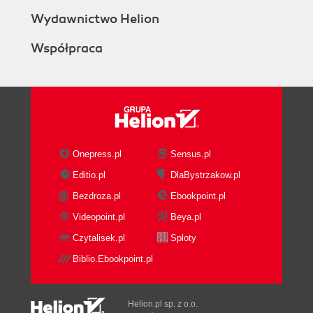
Wydawnictwo Helion
Współpraca
Onepress.pl
Sensus.pl
Editio.pl
DlaBystrzakow.pl
Bezdroza.pl
Ebookpoint.pl
Videopoint.pl
Beya.pl
Czytalisek.pl
Sploty
Biblio.Ebookpoint.pl
Helion.pl sp. z o.o.