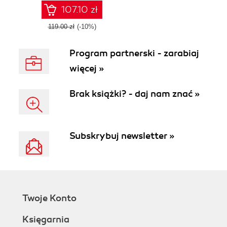
data science
107.10 zł
computations
119.00 zł
(-10%)
Program partnerski - zarabiaj
więcej »
Brak książki? - daj nam znać »
Subskrybuj newsletter »
Twoje Konto
Księgarnia