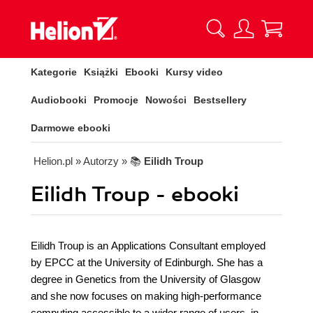
Kategorie
Książki
Ebooki
Kursy video
Audiobooki
Promocje
Nowości
Bestsellery
Darmowe ebooki
Helion.pl
» Autorzy
» 📚
Eilidh Troup
Eilidh Troup - ebooki
Eilidh Troup is an Applications Consultant employed
by EPCC at the University of Edinburgh. She has a
degree in Genetics from the University of Glasgow
and she now focuses on making high-performance
computing accessible to a wider range of users, in