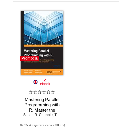
Promocja
ebook
Mastering Parallel
Programming with
R. Master the
Simon R. Chapple
robust features of
,
Terence Sloan
,
Thorsten Forster
,
Eilidh Troup
R parallel
(89,25 zł najniższa cena z 30 dni)
programming to
accelerate your