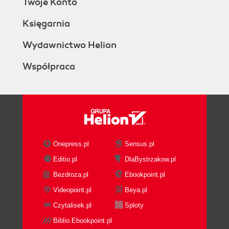
Twoje Konto
Księgarnia
Wydawnictwo Helion
Współpraca
Onepress.pl
Sensus.pl
Editio.pl
DlaBystrzakow.pl
Bezdroza.pl
Ebookpoint.pl
Videopoint.pl
Beya.pl
Czytalisek.pl
Sploty
Biblio.Ebookpoint.pl