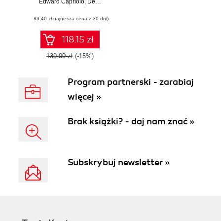
Edward Capriolo
Query Language
,
Dean Wampler
,
Jason Rutherglen
for Hadoop
(83,40 zł najniższa cena z 30 dni)
118.15 zł
139.00 zł
(-15%)
Program partnerski - zarabiaj
więcej »
Brak książki? - daj nam znać »
Subskrybuj newsletter »