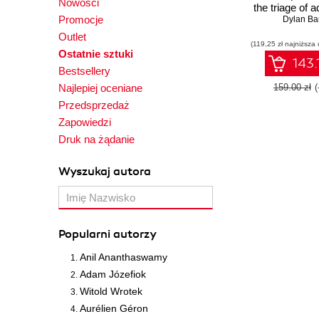
Nowości
the triage of a
Promocje
Dylan Ba
softwa
Outlet
(119,25 zł najniższa 
Ostatnie sztuki
143.
Bestsellery
Najlepiej oceniane
159.00 zł
Przedsprzedaż
Zapowiedzi
Druk na żądanie
Wyszukaj autora
Popularni autorzy
Anil Ananthaswamy
Adam Józefiok
Witold Wrotek
Aurélien Géron