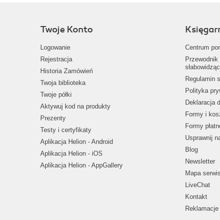
Twoje Konto
Księgar
Logowanie
Centrum po
Rejestracja
Przewodnik 
słabowidząc
Historia Zamówień
Regulamin s
Twoja biblioteka
Polityka pr
Twoje półki
Deklaracja 
Aktywuj kod na produkty
Formy i kos
Prezenty
Formy płatn
Testy i certyfikaty
Usprawnij 
Aplikacja Helion - Android
Blog
Aplikacja Helion - iOS
Newsletter
Aplikacja Helion - AppGallery
Mapa serwi
LiveChat
Kontakt
Reklamacje 