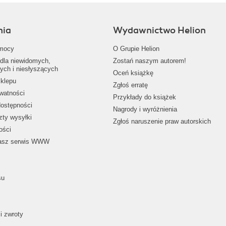
nia
Wydawnictwo Helion
mocy
O Grupie Helion
dla niewidomych,
Zostań naszym autorem!
ych i niesłyszących
Oceń książkę
klepu
Zgłoś erratę
ywatności
Przykłady do książek
dostępności
Nagrody i wyróżnienia
zty wysyłki
Zgłoś naruszenie praw autorskich
ości
nasz serwis WWW
su
i zwroty