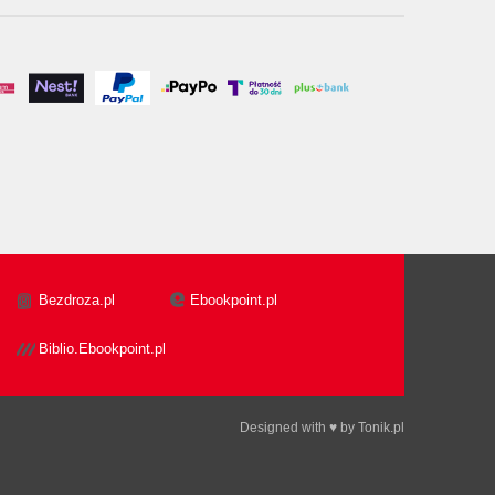
Bezdroza.pl
Ebookpoint.pl
Biblio.Ebookpoint.pl
Designed with ♥ by
Tonik.pl