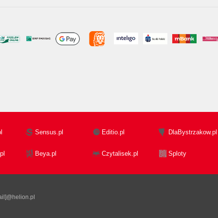
l
Sensus.pl
Editio.pl
DlaBystrzakow.pl
pl
Beya.pl
Czytalisek.pl
Sploty
il]@helion.pl