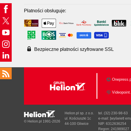
Płatności obsługuje:
Bezpieczne płatności szyfrowane SSL
Onepress.p
Videopoint.
Helion.pl sp. z o.o.
tel. (32) 230-98-63
ul. Kościuszki 1c
e-mail:
[wyświetl ema
© Helion.pl 1991-2026
44-100 Gliwice
NIP: 6312636254
Regon: 241989027