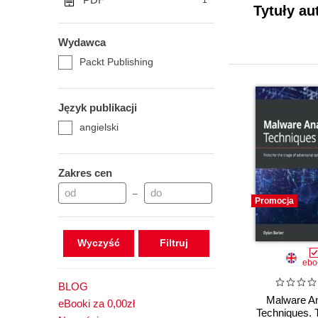
1
Tytuły au
Wydawca
Packt Publishing
Język publikacji
angielski
Zakres cen
–
Promocja
Wyczyść
ebo
BLOG
Malware An
eBooki za 0,00zł
Techniques. T