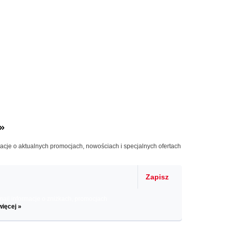
»
macje o aktualnych promocjach, nowościach i specjalnych ofertach
Zapisz
il informacje o zniżkach, promocjach
więcej »