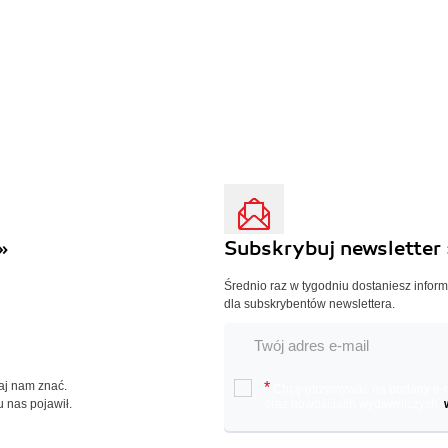
»
Subskrybuj newsletter 
Średnio raz w tygodniu dostaniesz infor
dla subskrybentów newslettera.
Daj nam znać.
*
Chcę otrzymywać na podany e-ma
u nas pojawił.
oraz nowościach wydawniczych.