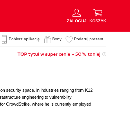
ZALOGUJ
KOSZYK
Pobierz aplikację
Bony
Podaruj prezent
TOP tytuł w super cenie » 50% taniej
ion security space, in industries ranging from K12
rastructure engineering to vulnerability
 for CrowdStrike, where he is currently employed