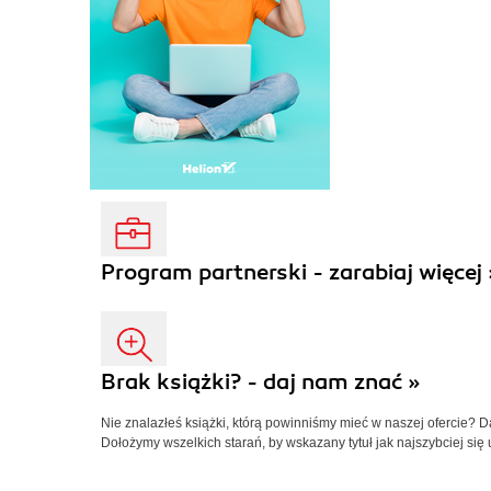
Program partnerski - zarabiaj więcej 
Brak książki? - daj nam znać »
Nie znalazłeś książki, którą powinniśmy mieć w naszej ofercie? 
Dołożymy wszelkich starań, by wskazany tytuł jak najszybciej się 