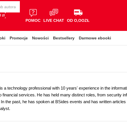
 zł
POMOC
LIVE CHAT
OD O,OOZŁ
oki
Promocje
Nowości
Bestsellery
Darmowe ebooki
s a technology professional with 10 years' experience in the informat
 financial services. He has held many distinct roles, from security inf
n the past, he has spoken at BSides events and has written articles
alyst.