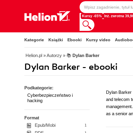
Kursy -65%
Inż. zwrotna 39,90
Kategorie
Książki
Ebooki
Kursy video
Audiobo
Helion.pl
» Autorzy
» 📚
Dylan Barker
Dylan Barker - ebooki
Podkategorie:
Dylan Barker i
Cyberbezpieczeństwo i
and telecom to
hacking
management. I
as a senior an
Format
Epub/Mobi
1
PDF