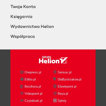
Twoje Konto
Księgarnia
Wydawnictwo Helion
Współpraca
Onepress.pl
Sensus.pl
Editio.pl
DlaBystrzakow.pl
Bezdroza.pl
Ebookpoint.pl
Videopoint.pl
Beya.pl
Czytalisek.pl
Sploty