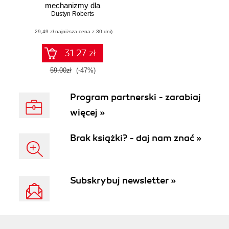
mechanizmy dla
wynalazców,
Dustyn Roberts
majsterkowiczów i
(29,49 zł najniższa cena z 30 dni)
artystów
31.27 zł
59.00zł
(-47%)
Program partnerski - zarabiaj
więcej »
Brak książki? - daj nam znać »
Subskrybuj newsletter »