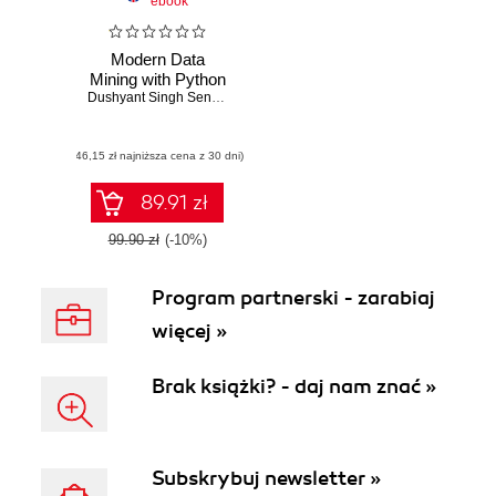
ebook
Modern Data
Mining with Python
Dushyant Singh Sengar
,
Vikash Chandra
(46,15 zł najniższa cena z 30 dni)
89.91 zł
99.90 zł
(-10%)
Program partnerski - zarabiaj
więcej »
Brak książki? - daj nam znać »
Subskrybuj newsletter »