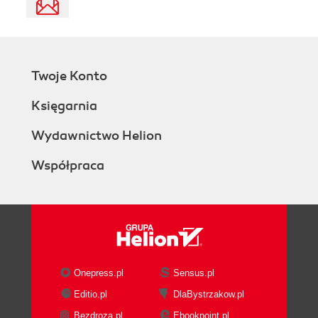
Twoje Konto
Księgarnia
Wydawnictwo Helion
Współpraca
Onepress.pl
Sensus.pl
Editio.pl
DlaBystrzakow.pl
Bezdroza.pl
Ebookpoint.pl