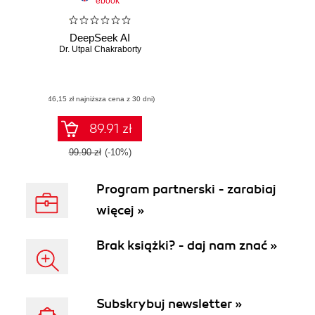
ebook
DeepSeek AI
Dr. Utpal Chakraborty
(46,15 zł najniższa cena z 30 dni)
89.91 zł
99.90 zł
(-10%)
Program partnerski - zarabiaj
więcej »
Brak książki? - daj nam znać »
Subskrybuj newsletter »