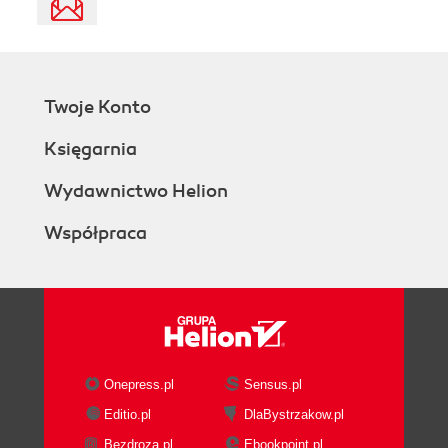
Twoje Konto
Księgarnia
Wydawnictwo Helion
Współpraca
Onepress.pl
Sensus.pl
Editio.pl
DlaBystrzakow.pl
Bezdroza.pl
Ebookpoint.pl