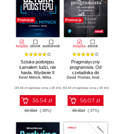
Promocja
Promocja
książka
ebook
audiobook
książka
ebook
Sztuka podstępu.
Pragmatyczny
Łamałem ludzi, nie
programista. Od
hasła. Wydanie II
czeladnika do
Kevin Mitnick
,
William L. Simon
mistrza. Wydanie II
David Thomas
,
Andrew Hunt
(35,94 zł najniższa cena z 30 dni)
(53,40 zł najniższa cena z 30 dni)
36.54 zł
56.07 zł
59.90zł
(-39%)
89.00zł
(-37%)