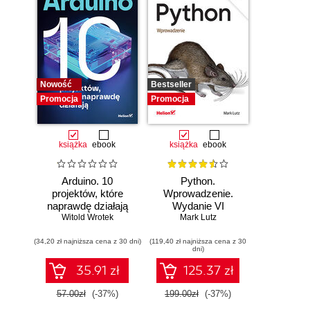
Nowość
Bestseller
Promocja
Promocja
książka
ebook
książka
ebook
Arduino. 10
Python.
projektów, które
Wprowadzenie.
naprawdę działają
Wydanie VI
Witold Wrotek
Mark Lutz
(34,20 zł najniższa cena z 30 dni)
(119,40 zł najniższa cena z 30
dni)
35.91 zł
125.37 zł
57.00zł
(-37%)
199.00zł
(-37%)