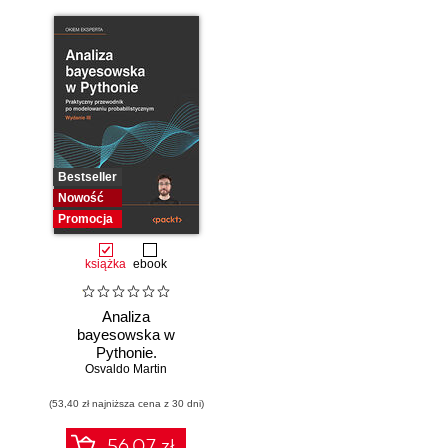
Bestseller
Nowość
Promocja
książka
ebook
Analiza
bayesowska w
Pythonie.
Osvaldo Martin
Praktyczny
przewodnik po
(53,40 zł najniższa cena z 30 dni)
modelowaniu
probabilistycznym.
Wydanie III
56.07 zł