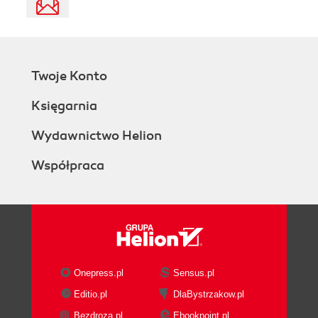
Twoje Konto
Księgarnia
Wydawnictwo Helion
Współpraca
Onepress.pl
Sensus.pl
Editio.pl
DlaBystrzakow.pl
Bezdroza.pl
Ebookpoint.pl