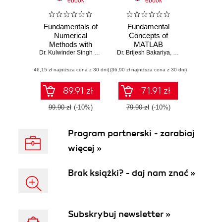
ebook
ebook
Fundamentals of
Fundamental
Numerical
Concepts of
Methods with
MATLAB
MATLAB
Dr. Kulwinder Singh Parmar
,
Dr. Sachin Kaushal
Dr. Brijesh Bakariya
Programming
,
,
Dr. Brijesh Bakariy
Dr. Kulwinder Sin
(46,15 zł najniższa cena z 30 dni)
(36,90 zł najniższa cena z 30 dni)
89.91 zł
71.91 zł
99.90 zł
(-10%)
79.90 zł
(-10%)
Program partnerski - zarabiaj
więcej »
Brak książki? - daj nam znać »
Subskrybuj newsletter »