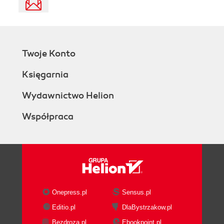
Twoje Konto
Księgarnia
Wydawnictwo Helion
Współpraca
Onepress.pl
Sensus.pl
Editio.pl
DlaBystrzakow.pl
Bezdroza.pl
Ebookpoint.pl