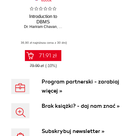
ebook
Introduction to
DBMS
Dr. Hariram Chavan
,
Prof. Sana Shaikh
(36,90 zł najniższa cena z 30 dni)
71.91 zł
79.90 zł
(-10%)
Program partnerski - zarabiaj
więcej »
Brak książki? - daj nam znać »
Subskrybuj newsletter »