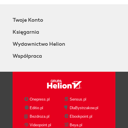
Twoje Konto
Księgarnia
Wydawnictwo Helion
Współpraca
Onepress.pl
Sensus.pl
Editio.pl
DlaBystrzakow.pl
Bezdroza.pl
Ebookpoint.pl
Videopoint.pl
Beya.pl