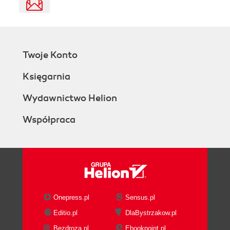
Twoje Konto
Księgarnia
Wydawnictwo Helion
Współpraca
Onepress.pl
Sensus.pl
Editio.pl
DlaBystrzakow.pl
Bezdroza.pl
Ebookpoint.pl