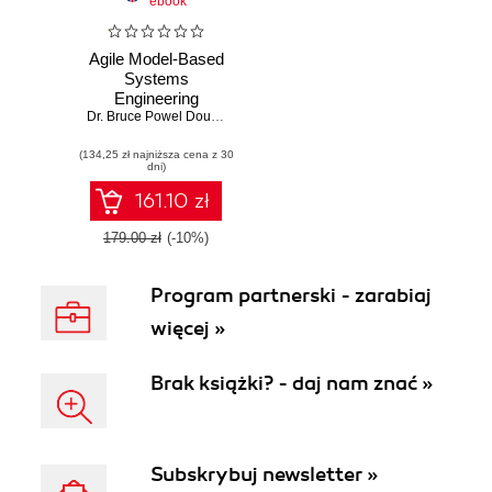
ebook
Agile Model-Based
Systems
Engineering
Cookbook.
Dr. Bruce Powel Douglass
,
Dr. Christian von Holst
Improve system
(134,25 zł najniższa cena z 30
development by
dni)
applying proven
recipes for
161.10 zł
effective agile
systems
179.00 zł
(-10%)
engineering -
Second Edition
Program partnerski - zarabiaj
więcej »
Brak książki? - daj nam znać »
Subskrybuj newsletter »