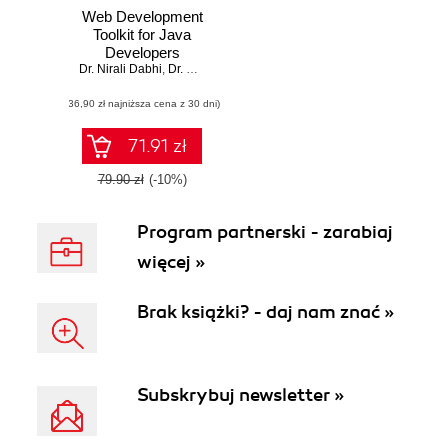
Web Development
Toolkit for Java
Developers
Dr. Nirali Dabhi
,
Dr. Dharmendra Patel
,
Dr. Atul Patel
(36,90 zł najniższa cena z 30 dni)
71.91 zł
79.90 zł
(-10%)
Program partnerski - zarabiaj
więcej »
Brak książki? - daj nam znać »
Subskrybuj newsletter »