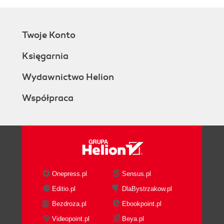
Twoje Konto
Księgarnia
Wydawnictwo Helion
Współpraca
Onepress.pl
Sensus.pl
Editio.pl
DlaBystrzakow.pl
Bezdroza.pl
Ebookpoint.pl
Videopoint.pl
Beya.pl