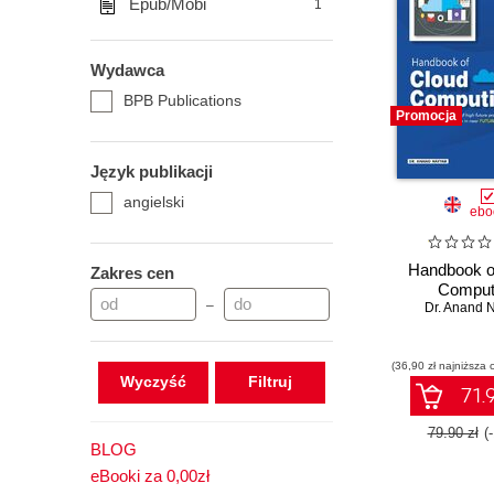
Epub/Mobi
1
Wydawca
BPB Publications
Promocja
Język publikacji
angielski
ebo
Handbook o
Zakres cen
Comput
–
Dr. Anand 
(36,90 zł najniższa 
Wyczyść
71.9
79.90 zł
(
BLOG
eBooki za 0,00zł