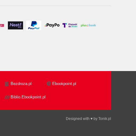
Bezdroza.pl
Ebookpoint.pl
Biblio.Ebookpoint.pl
Designed with ♥ by
Tonik.pl