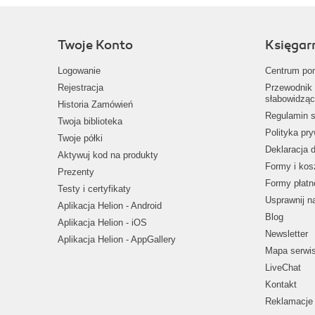
Twoje Konto
Księgar
Logowanie
Centrum po
Rejestracja
Przewodnik 
słabowidząc
Historia Zamówień
Regulamin s
Twoja biblioteka
Polityka pr
Twoje półki
Deklaracja 
Aktywuj kod na produkty
Formy i kos
Prezenty
Formy płatn
Testy i certyfikaty
Usprawnij 
Aplikacja Helion - Android
Blog
Aplikacja Helion - iOS
Newsletter
Aplikacja Helion - AppGallery
Mapa serwi
LiveChat
Kontakt
Reklamacje 