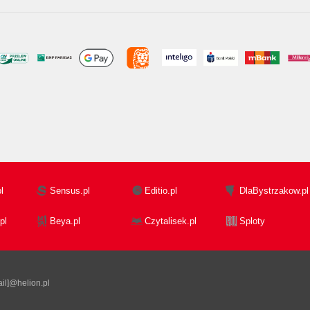
l
Sensus.pl
Editio.pl
DlaBystrzakow.pl
pl
Beya.pl
Czytalisek.pl
Sploty
il]@helion.pl