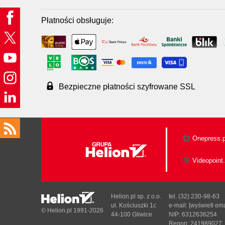
Płatności obsługuje:
Bezpieczne płatności szyfrowane SSL
Onepress.p
Videopoint.
Helion.pl sp. z o.o.
tel. (32) 230-98-63
ul. Kościuszki 1c
e-mail:
[wyświetl ema
© Helion.pl 1991-2026
44-100 Gliwice
NIP: 6312636254
Regon: 241989027