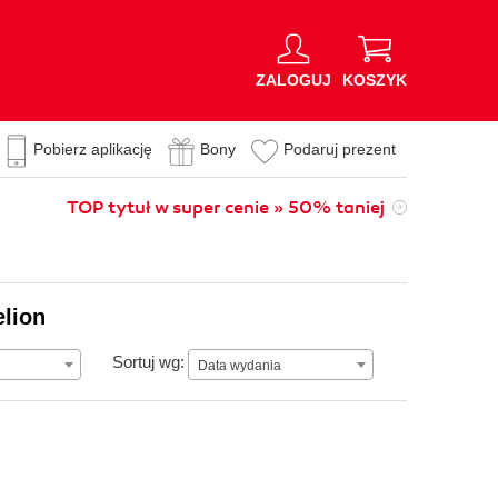
ZALOGUJ
KOSZYK
Pobierz aplikację
Bony
Podaruj prezent
TOP tytuł w super cenie » 50% taniej
elion
Data wydania
Sortuj wg:
Data wydania