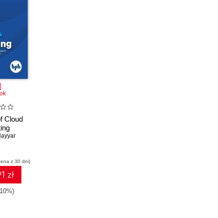
ok
f Cloud
ing
Nayyar
cena z 30 dni)
1 zł
-10%)