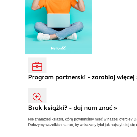
Program partnerski - zarabiaj więcej 
Brak książki? - daj nam znać »
Nie znalazłeś książki, którą powinniśmy mieć w naszej ofercie? 
Dołożymy wszelkich starań, by wskazany tytuł jak najszybciej się 