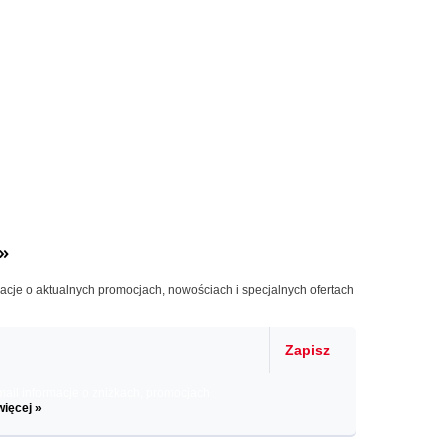
»
macje o aktualnych promocjach, nowościach i specjalnych ofertach
Zapisz
il informacje o zniżkach, promocjach
więcej »