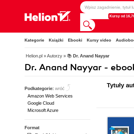
Kursy od 16,70
Kategorie
Książki
Ebooki
Kursy video
Audiobo
Helion.pl
» Autorzy
» 📚
Dr. Anand Nayyar
Dr. Anand Nayyar - eboo
Tytuły au
Podkategorie:
wróć
Amazon Web Services
Google Cloud
Microsoft Azure
Format