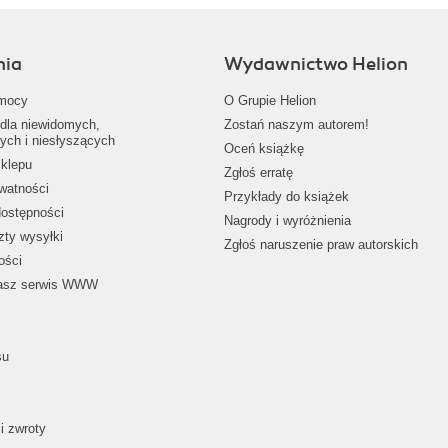
nia
Wydawnictwo Helion
mocy
O Grupie Helion
dla niewidomych,
Zostań naszym autorem!
ych i niesłyszących
Oceń książkę
klepu
Zgłoś erratę
ywatności
Przykłady do książek
dostępności
Nagrody i wyróżnienia
zty wysyłki
Zgłoś naruszenie praw autorskich
ości
nasz serwis WWW
su
i zwroty