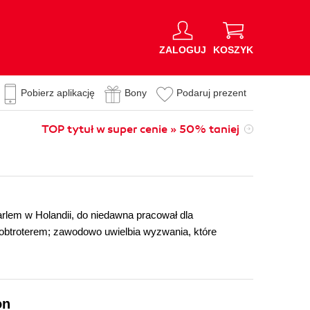
ZALOGUJ
KOSZYK
Pobierz aplikację
Bony
Podaruj prezent
TOP tytuł w super cenie » 50% taniej
lem w Holandii, do niedawna pracował dla
lobtroterem; zawodowo uwielbia wyzwania, które
on