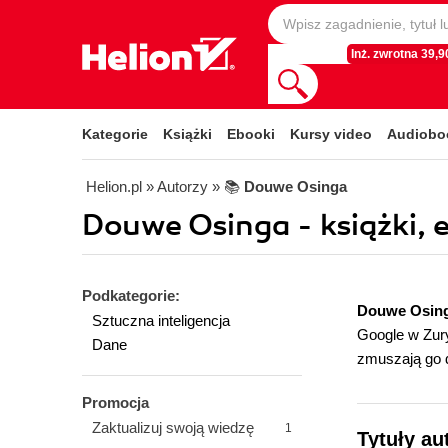
Inż. zwrotna 39,90
Kategorie
Książki
Ebooki
Kursy video
Audiobo
Helion.pl
» Autorzy
» 📚
Douwe Osinga
Douwe Osinga - książki, 
Podkategorie:
Douwe Osin
Sztuczna inteligencja
Google w Zury
Dane
zmuszają go d
Promocja
Zaktualizuj swoją wiedzę
1
Tytuły au