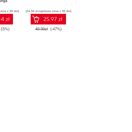
inga
ly
cena z 30 dni)
(24,50 zł najniższa cena z 30 dni)
14 zł
25.97 zł
(-15%)
49.00zł
(-47%)