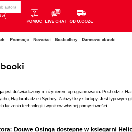
 zł
POMOC
LIVE CHAT
OD O,OOZŁ
oki
Promocje
Nowości
Bestsellery
Darmowe ebooki
ebooki
ga
jest doświadczonym inżynierem oprogramowania. Pochodzi z Haar
chu, Hajdarabadzie i Sydney. Założył trzy startupy. Jest typowym g
o łączenia technologii i wyników własnej pomysłowości.
tora: Douwe Osinga dostępne w księgarni Heli