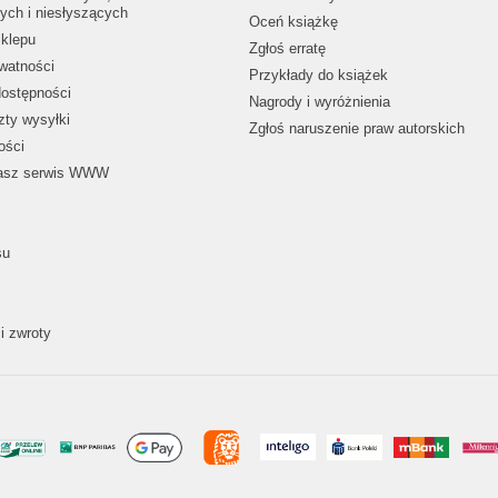
ych i niesłyszących
Oceń książkę
klepu
Zgłoś erratę
ywatności
Przykłady do książek
dostępności
Nagrody i wyróżnienia
zty wysyłki
Zgłoś naruszenie praw autorskich
ości
nasz serwis WWW
su
i zwroty