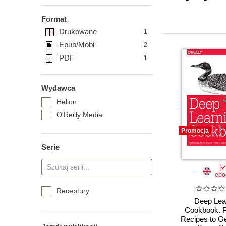
Format
Drukowane
1
Epub/Mobi
2
PDF
1
Wydawca
Helion
O'Reilly Media
Promocja
Serie
ebo
Receptury
Deep Lea
Cookbook. P
Recipes to Ge