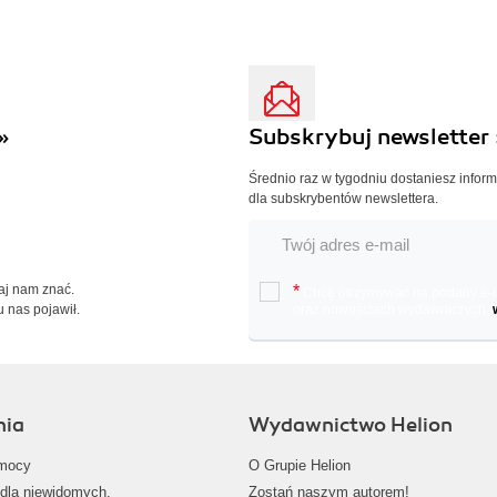
»
Subskrybuj newsletter 
Średnio raz w tygodniu dostaniesz infor
dla subskrybentów newslettera.
Daj nam znać.
*
Chcę otrzymywać na podany e-ma
u nas pojawił.
oraz nowościach wydawniczych.
nia
Wydawnictwo Helion
mocy
O Grupie Helion
dla niewidomych,
Zostań naszym autorem!