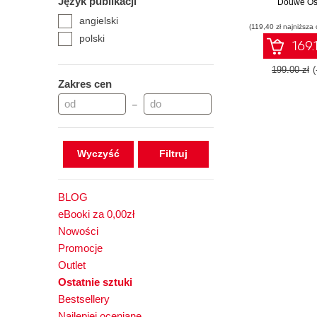
Język publikacji
Douwe Os
Quick
angielski
(119,40 zł najniższa 
polski
169.
199.00 zł
Zakres cen
–
Wyczyść
BLOG
eBooki za 0,00zł
Nowości
Promocje
Outlet
Ostatnie sztuki
Bestsellery
Najlepiej oceniane