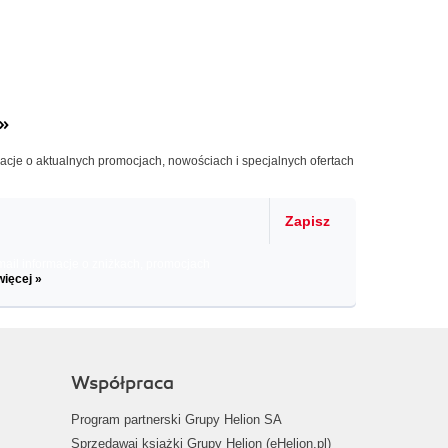
»
macje o aktualnych promocjach, nowościach i specjalnych ofertach
Zapisz
il informacje o zniżkach, promocjach
więcej »
Współpraca
Program partnerski Grupy Helion SA
Sprzedawaj książki Grupy Helion (eHelion.pl)