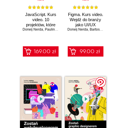
JavaScript. Kurs
Figma. Kurs video.
video. 10
Wejdź do branży
projektów, które
jako UI/UX
Dorwij Nerda
rozwiną Twoje
,
Paulina Olszewska
Dorwij Nerda
designer
,
Bartosz Piątek
umiejętności
169.00 zł
99.00 zł