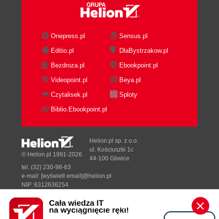
Onepress.pl
Sensus.pl
Editio.pl
DlaBystrzakow.pl
Bezdroza.pl
Ebookpoint.pl
Videopoint.pl
Beya.pl
Czytalisek.pl
Sploty
Biblio.Ebookpoint.pl
Helion.pl sp. z o.o.
ul. Kościuszki 1c
© Helion.pl 1991-2026
44-100 Gliwice
tel. (32) 230-98-63
e-mail:
[wyświetl email]@helion.pl
NIP: 6312636254
Regon: 241989027
Designed with ♥ by
Tonik.pl