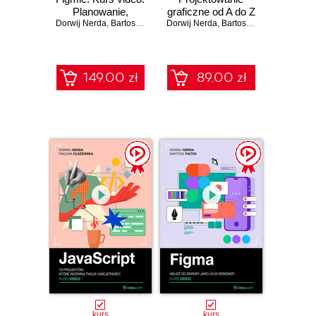
Planowanie,
graficzne od A do Z
Dorwij Nerda
tworzenie i
,
Bartosz Piątek
Dorwij Nerda
,
Bartosz Piątek
optymalizacja
149.00 zł
89.00 zł
kurs
kurs