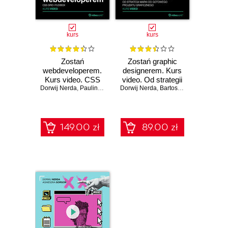
kurs
kurs
Zostań
Zostań graphic
webdeveloperem.
designerem. Kurs
Kurs video. CSS
video. Od strategii
Dorwij Nerda
Grid i Flexbox
,
Paulina Olszewska
Dorwij Nerda
marki do gotowego
,
Bartosz Piątek
projektu
graficznego
149.00 zł
89.00 zł