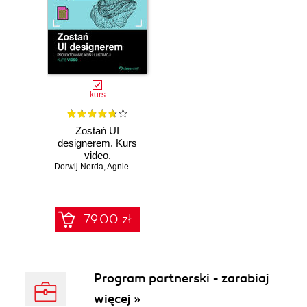
kurs
Zostań UI
designerem. Kurs
video.
Dorwij Nerda
Projektowanie ikon
,
Agnieszka Gorgoń
i ilustracji
79.00 zł
Program partnerski - zarabiaj
więcej »