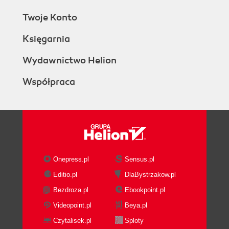
Twoje Konto
Księgarnia
Wydawnictwo Helion
Współpraca
Onepress.pl
Sensus.pl
Editio.pl
DlaBystrzakow.pl
Bezdroza.pl
Ebookpoint.pl
Videopoint.pl
Beya.pl
Czytalisek.pl
Sploty