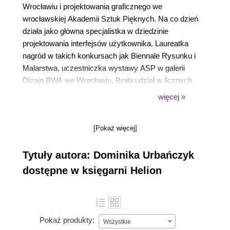
Wrocławiu i projektowania graficznego we
wrocławskiej Akademii Sztuk Pięknych. Na co dzień
działa jako główna specjalistka w dziedzinie
projektowania interfejsów użytkownika. Laureatka
nagród w takich konkursach jak Biennale Rysunku i
Malarstwa, uczestniczka wystawy ASP w galerii
Dizajn BWA we Wrocławiu. Brała udział w licznych
warsztatach design thinking (między innymi Google,
więcej »
Design Thinking GovJam). W projektowaniu w
centrum uwagi stawia człowieka i jego potrzeby.
[Pokaż więcej]
Uważa, że dobrze zaprojektowany produkt powinien
być nie tylko ładny, ale przede wszystkim
Tytuły autora: Dominika Urbańczyk
użyteczny. Uwielbia znakomite wzornictwo połowy
ubiegłego wieku - otacza się nim w życiu
dostępne w księgarni Helion
codziennym - i stare klasyczne samochody.
Pokaż produkty:
Wszystkie