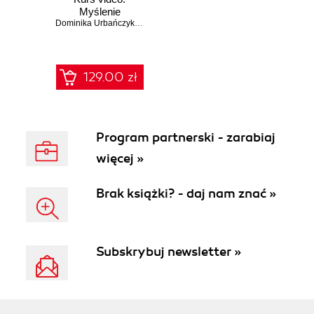
Myślenie
projektowe w
Dominika Urbańczyk
,
Julia Klyus
praktyce
129.00 zł
Program partnerski - zarabiaj
więcej »
Brak książki? - daj nam znać »
Subskrybuj newsletter »