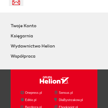
Twoje Konto
Księgarnia
Wydawnictwo Helion
Współpraca
Onepress.pl
Sensus.pl
Editio.pl
DlaBystrzakow.pl
Bezdroza.pl
Ebookpoint.pl