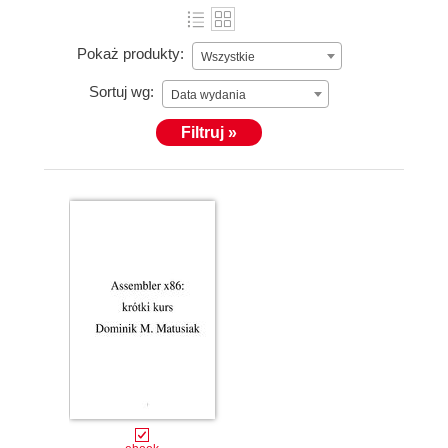
Pokaż produkty:
Wszystkie
Sortuj wg:
Data wydania
Filtruj »