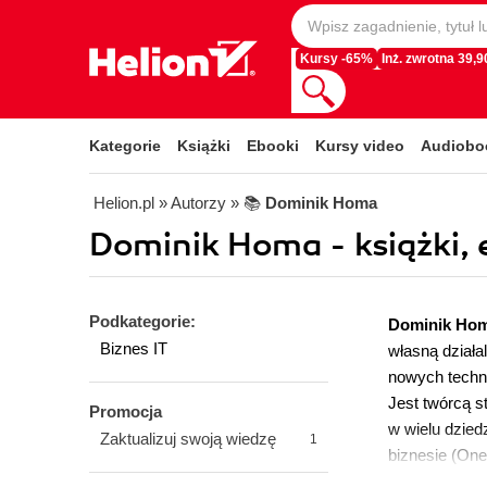
Kursy -65%
Inż. zwrotna 39,90
Kategorie
Książki
Ebooki
Kursy video
Audiobo
Helion.pl
» Autorzy
» 📚
Dominik Homa
Dominik Homa - książki, 
Podkategorie:
Dominik Ho
Biznes IT
własną działa
nowych techno
Jest twórcą 
Promocja
w wielu dzied
Zaktualizuj swoją wiedzę
1
biznesie (One