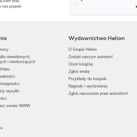
Daj nam znać.
*
Chcę otrzymywać na podany e-ma
u nas pojawił.
oraz nowościach wydawniczych.
nia
Wydawnictwo Helion
mocy
O Grupie Helion
dla niewidomych,
Zostań naszym autorem!
ych i niesłyszących
Oceń książkę
klepu
Zgłoś erratę
ywatności
Przykłady do książek
dostępności
Nagrody i wyróżnienia
zty wysyłki
Zgłoś naruszenie praw autorskich
ości
nasz serwis WWW
su