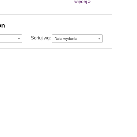
więcej »
on
Data wydania
Sortuj wg:
Data wydania