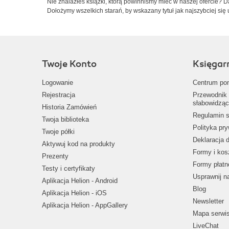
Nie znalazłeś książki, którą powinniśmy mieć w naszej ofercie? 
Dołożymy wszelkich starań, by wskazany tytuł jak najszybciej się 
Twoje Konto
Księgar
Logowanie
Centrum po
Rejestracja
Przewodnik 
słabowidząc
Historia Zamówień
Regulamin s
Twoja biblioteka
Polityka pr
Twoje półki
Deklaracja 
Aktywuj kod na produkty
Formy i kos
Prezenty
Formy płatn
Testy i certyfikaty
Usprawnij 
Aplikacja Helion - Android
Blog
Aplikacja Helion - iOS
Newsletter
Aplikacja Helion - AppGallery
Mapa serwi
LiveChat