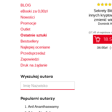
BLOG
Sekrety Bit
eBooki za 0,00zł
innych krypto
Nowości
zmienić wi
Promocje
pieniądze w
Dominik 
zysk
Outlet
(17,45 zł najniższa 
Ostatnie sztuki
18.5
Bestsellery
Najlepiej oceniane
34.90zł
(
Przedsprzedaż
Zapowiedzi
Druk na żądanie
Wyszukaj autora
Popularni autorzy
Anil Ananthaswamy