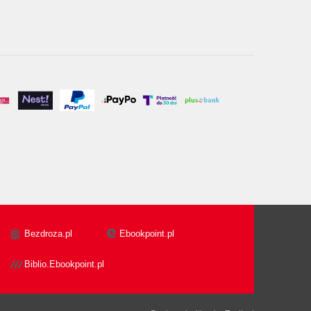
Bezdroza.pl
Ebookpoint.pl
Biblio.Ebookpoint.pl