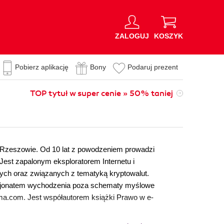
ZALOGUJ
KOSZYK
Pobierz aplikację
Bony
Podaruj prezent
TOP tytuł w super cenie » 50% taniej
 Rzeszowie. Od 10 lat z powodzeniem prowadzi
 Jest zapalonym eksploratorem Internetu i
wych oraz związanych z tematyką kryptowalut.
pasjonatem wychodzenia poza schematy myślowe
oma.com. Jest współautorem książki Prawo w e-