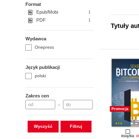
Format
Epub/Mobi
1
PDF
1
Tytuły au
Wydawca
Onepress
Język publikacji
polski
Zakres cen
–
Promocja
Wyczyść
książka
e