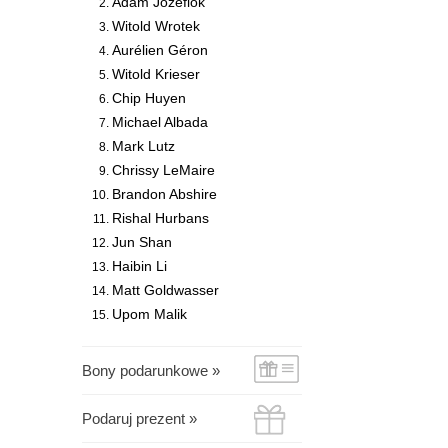
Adam Józefiok
Witold Wrotek
Aurélien Géron
Witold Krieser
Chip Huyen
Michael Albada
Mark Lutz
Chrissy LeMaire
Brandon Abshire
Rishal Hurbans
Jun Shan
Haibin Li
Matt Goldwasser
Upom Malik
Bony podarunkowe »
Podaruj prezent »