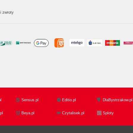
i zwroty
l
Sensus.pl
Editio.pl
DlaBystrzakow.pl
pl
Beya.pl
Czytalisek.pl
Sploty