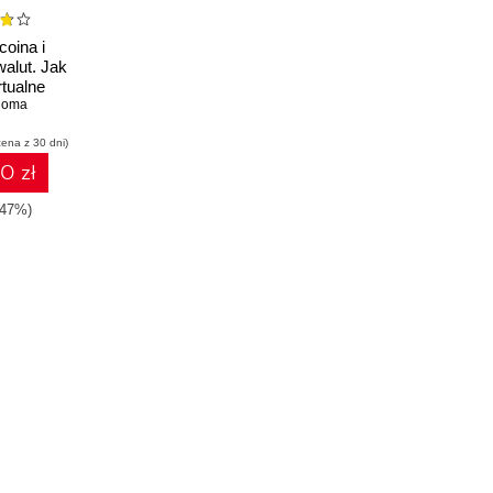
coina i
walut. Jak
rtualne
 realne
Homa
i
cena z 30 dni)
0 zł
-47%)