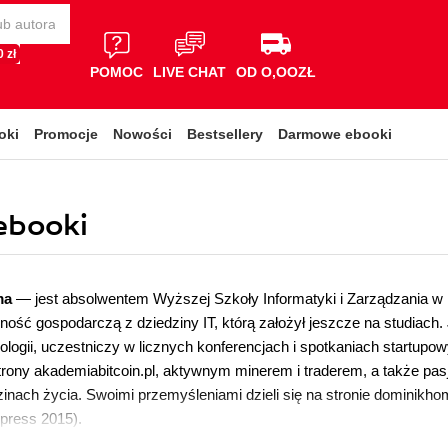
 zł
POMOC
LIVE CHAT
OD O,OOZŁ
oki
Promocje
Nowości
Bestsellery
Darmowe ebooki
ebooki
ma
— jest absolwentem Wyższej Szkoły Informatyki i Zarządzania w
lność gospodarczą z dziedziny IT, którą założył jeszcze na studiach.
logii, uczestniczy w licznych konferencjach i spotkaniach startupo
strony akademiabitcoin.pl, aktywnym minerem i traderem, a także 
zinach życia. Swoimi przemyśleniami dzieli się na stronie dominikh
press 2015).