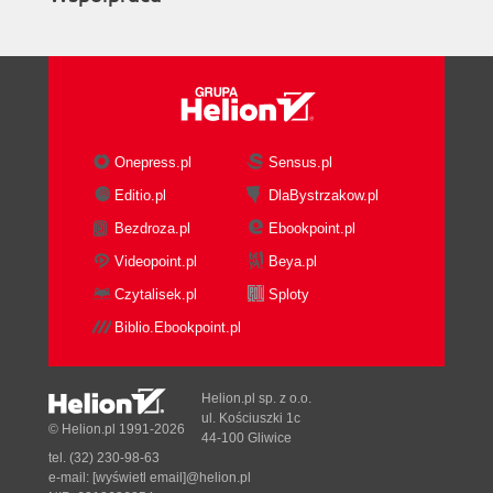
Onepress.pl
Sensus.pl
Editio.pl
DlaBystrzakow.pl
Bezdroza.pl
Ebookpoint.pl
Videopoint.pl
Beya.pl
Czytalisek.pl
Sploty
Biblio.Ebookpoint.pl
Helion.pl sp. z o.o.
ul. Kościuszki 1c
© Helion.pl 1991-2026
44-100 Gliwice
tel. (32) 230-98-63
e-mail:
[wyświetl email]@helion.pl