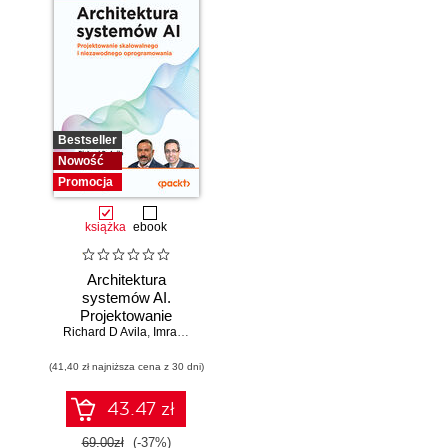
Bestseller
Nowość
Promocja
książka
ebook
Architektura
systemów AI.
Projektowanie
Richard D Avila
skalowalnego i
,
Imran Ahmad
niezawodnego
(41,40 zł najniższa cena z 30 dni)
oprogramowania
43.47 zł
69.00zł
(-37%)