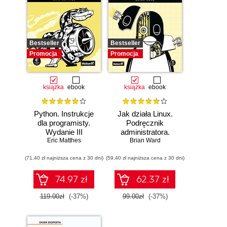
Bestseller
Bestseller
Promocja
Promocja
książka
ebook
książka
ebook
Python. Instrukcje
Jak działa Linux.
dla programisty.
Podręcznik
Wydanie III
administratora.
Eric Matthes
Wydanie III
Brian Ward
(71,40 zł najniższa cena z 30 dni)
(59,40 zł najniższa cena z 30 dni)
74.97 zł
62.37 zł
119.00zł
(-37%)
99.00zł
(-37%)