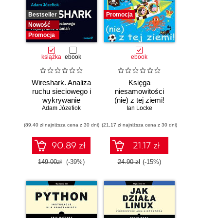
Bestseller
Promocja
Nowość
Promocja
książka
ebook
ebook
Wireshark. Analiza
Księga
ruchu sieciowego i
niesamowitości
wykrywanie
(nie) z tej ziemi!
Adam Józefiok
włamań
Księga faktów
Ian Locke
prawdziwych, choć
(89,40 zł najniższa cena z 30 dni)
(21,17 zł najniższa cena z 30 dni)
niezwykłych
90.89 zł
21.17 zł
149.00zł
(-39%)
24.90 zł
(-15%)