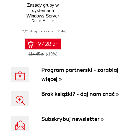
Zasady grupy w
systemach
Windows Server
2008 i Windows
Derek Melber
Vista Resource Kit
(57,23 zł najniższa cena z 30 dni)
97.28 zł
114.45 zł
(-15%)
Program partnerski - zarabiaj
więcej »
Brak książki? - daj nam znać »
Subskrybuj newsletter »