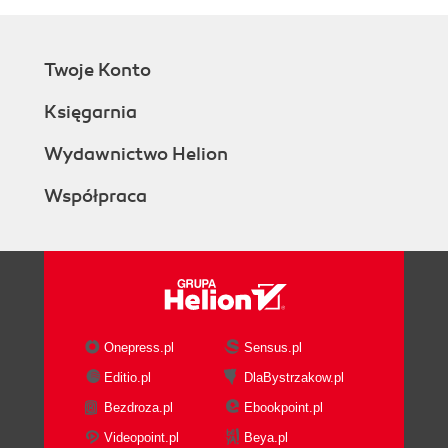
Twoje Konto
Księgarnia
Wydawnictwo Helion
Współpraca
Onepress.pl
Sensus.pl
Editio.pl
DlaBystrzakow.pl
Bezdroza.pl
Ebookpoint.pl
Videopoint.pl
Beya.pl