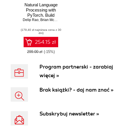
Natural Language
Processing with
PyTorch. Build
Delip Rao
Intelligent
,
Brian McMahan
Language
(179,40 zł najniższa cena z 30
Applications Using
dni)
Deep Learning
254.15 zł
299.00 zł
(-15%)
Program partnerski - zarabiaj
więcej »
Brak książki? - daj nam znać »
Subskrybuj newsletter »