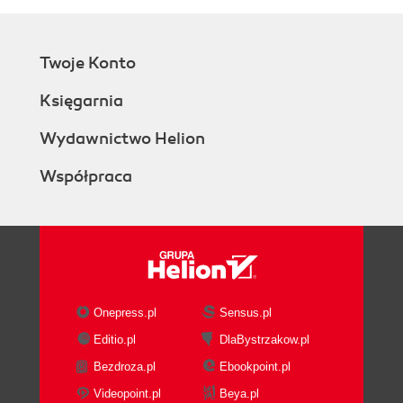
Twoje Konto
Księgarnia
Wydawnictwo Helion
Współpraca
Onepress.pl
Sensus.pl
Editio.pl
DlaBystrzakow.pl
Bezdroza.pl
Ebookpoint.pl
Videopoint.pl
Beya.pl