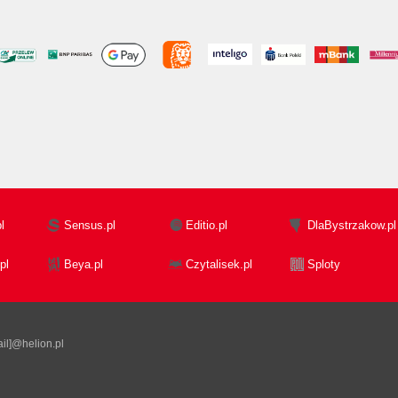
l
Sensus.pl
Editio.pl
DlaBystrzakow.pl
pl
Beya.pl
Czytalisek.pl
Sploty
il]@helion.pl