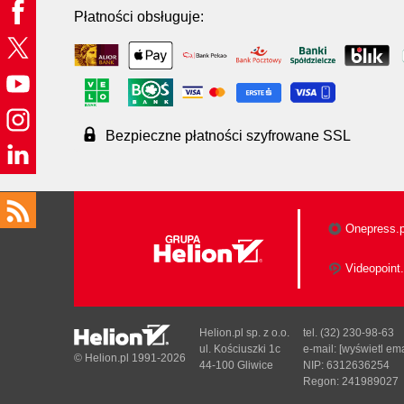
Płatności obsługuje:
Bezpieczne płatności szyfrowane SSL
Onepress.p
Videopoint.
Helion.pl sp. z o.o.
tel. (32) 230-98-63
ul. Kościuszki 1c
e-mail:
[wyświetl ema
© Helion.pl 1991-2026
44-100 Gliwice
NIP: 6312636254
Regon: 241989027