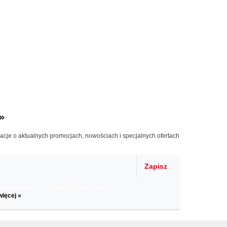
»
macje o aktualnych promocjach, nowościach i specjalnych ofertach
Zapisz
il informacje o zniżkach, promocjach
więcej »