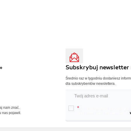
»
Subskrybuj newsletter 
Średnio raz w tygodniu dostaniesz infor
dla subskrybentów newslettera.
Daj nam znać.
*
Chcę otrzymywać na podany e-ma
u nas pojawił.
oraz nowościach wydawniczych.