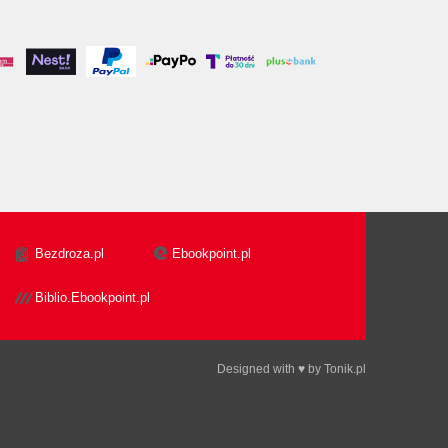
Bezdroza.pl
Ebookpoint.pl
Biblio.Ebookpoint.pl
Designed with ♥ by
Tonik.pl