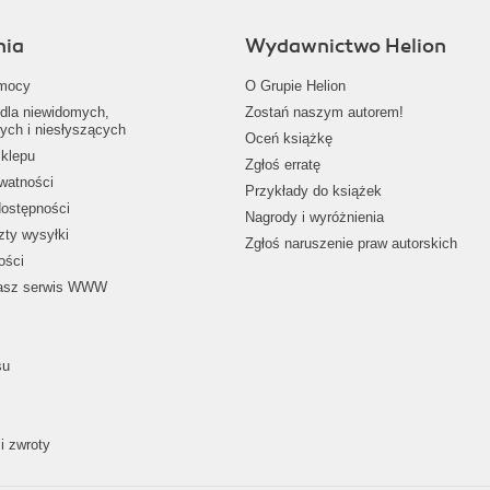
nia
Wydawnictwo Helion
mocy
O Grupie Helion
dla niewidomych,
Zostań naszym autorem!
ych i niesłyszących
Oceń książkę
klepu
Zgłoś erratę
ywatności
Przykłady do książek
dostępności
Nagrody i wyróżnienia
zty wysyłki
Zgłoś naruszenie praw autorskich
ości
nasz serwis WWW
su
i zwroty