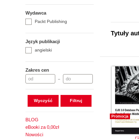
Wydawca
Packt Publishing
Tytuły au
Język publikacji
angielski
Zakres cen
–
Wyczyść
Promocja
BLOG
eBooki za 0,00zł
Nowości