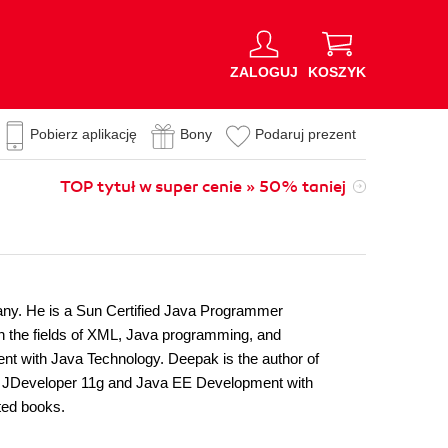
ZALOGUJ
KOSZYK
Pobierz aplikację
Bony
Podaruj prezent
TOP tytuł w super cenie » 50% taniej
ny. He is a Sun Certified Java Programmer
the fields of XML, Java programming, and
nt with Java Technology. Deepak is the author of
e JDeveloper 11g and Java EE Development with
ted books.