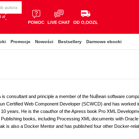
 zł
POMOC
LIVE CHAT
OD O,OOZŁ
oki
Promocje
Nowości
Bestsellery
Darmowe ebooki
is consultant and principle a member of the NuBean software compa
un Certified Web Component Developer (SCWCD) and has worked in 
 10 years. He is the coauthor of the Apress book Pro XML Developme
 Publishing books, including Processing XML documents with Oracl
ak is also a Docker Mentor and has published four other Docker-rela