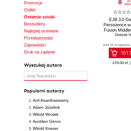
Promocje
ebo
Outlet
Ostatnie sztuki
EJB 3.0 Da
Bestsellery
Persistence w
Fusion Middle
Najlepiej oceniane
This book w
Deepak V
Przedsprzedaż
through the p
Zapowiedzi
(134,25 zł najniższa
usage of E
database per
Druk na żądanie
161.
with Oracle
Middleware.
179.00 zł
Wyszukaj autora
examples and
by-step appr
it a great wa
application d
to acquire ne
Popularni autorzy
Anil Ananthaswamy
Adam Józefiok
Witold Wrotek
Aurélien Géron
Witold Krieser