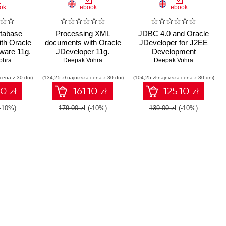
ok
ebook
ebook
tabase
Processing XML
JDBC 4.0 and Oracle
ith Oracle
documents with Oracle
JDeveloper for J2EE
ware 11g.
JDeveloper 11g.
Development
alks you
ohra
Creating, validating, and
Deepak Vohra
Deepak Vohra
ractical
transforming XML
 cena z 30 dni)
JB 3.0
(134,25 zł najniższa cena z 30 dni)
documents with
(104,25 zł najniższa cena z 30 dni)
sistence
Oracle's IDE
10 zł
161.10 zł
125.10 zł
 Fusion
 Lots of
(-10%)
179.00 zł
(-10%)
139.00 zł
(-10%)
 a step-
oach make
y for EJB
evelopers
w skills