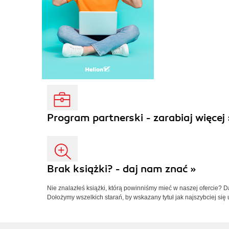
Program partnerski - zarabiaj więcej 
Brak książki? - daj nam znać »
Nie znalazłeś książki, którą powinniśmy mieć w naszej ofercie? 
Dołożymy wszelkich starań, by wskazany tytuł jak najszybciej się 