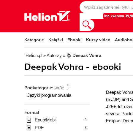
Inż. zwrotna 39,90
Kategorie
Książki
Ebooki
Kursy video
Audiobo
Helion.pl
» Autorzy
» 📚
Deepak Vohra
Deepak Vohra - ebooki
Podkategorie:
wróć
Deepak Vohra 
Języki programowania
(SCJP) and S
J2EE for over
Format
several Packt
Epub/Mobi
3
Eclipse. Deep
PDF
3