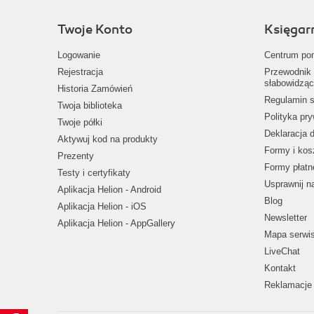
Twoje Konto
Księgar
Logowanie
Centrum po
Rejestracja
Przewodnik 
słabowidząc
Historia Zamówień
Regulamin s
Twoja biblioteka
Polityka pr
Twoje półki
Deklaracja 
Aktywuj kod na produkty
Formy i kos
Prezenty
Formy płatn
Testy i certyfikaty
Usprawnij 
Aplikacja Helion - Android
Blog
Aplikacja Helion - iOS
Newsletter
Aplikacja Helion - AppGallery
Mapa serwi
LiveChat
Kontakt
Reklamacje 