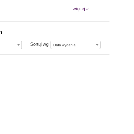
więcej »
n
Data wydania
Sortuj wg:
Data wydania