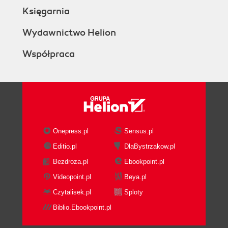
Księgarnia
Wydawnictwo Helion
Współpraca
Onepress.pl
Sensus.pl
Editio.pl
DlaBystrzakow.pl
Bezdroza.pl
Ebookpoint.pl
Videopoint.pl
Beya.pl
Czytalisek.pl
Sploty
Biblio.Ebookpoint.pl