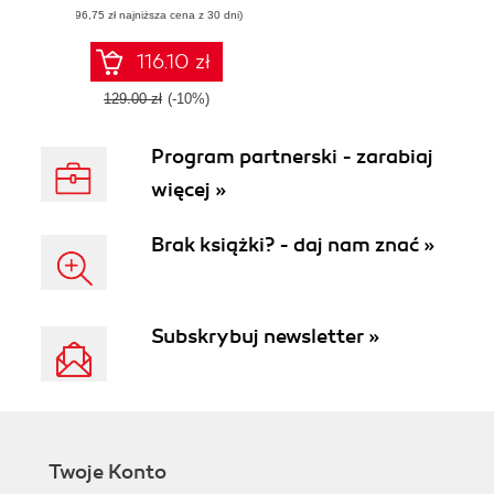
(96,75 zł najniższa cena z 30 dni)
analytics power of
Python
116.10 zł
129.00 zł
(-10%)
Program partnerski - zarabiaj
więcej »
Brak książki? - daj nam znać »
Subskrybuj newsletter »
Twoje Konto