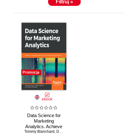
Filtruj »
Promocja
ebook
Data Science for
Marketing
Analytics. Achieve
Tommy Blanchard
your marketing
,
Debasish Behera
,
Pranshu Bhatnagar
goals with the data