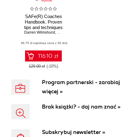
ebook
SAFe(R) Coaches
Handbook. Proven
tips and techniques
Darren Wilmshurst
for launching and
,
Dean Leffingwell
,
Lindy Quick
running SAFe®
(96,75 zł najniższa cena z 30 dni)
Teams, ARTs, and
Portfolios in an
Agile Enterprise
116.10 zł
129.00 zł
(-10%)
Program partnerski - zarabiaj
więcej »
Brak książki? - daj nam znać »
Subskrybuj newsletter »