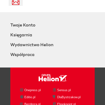
Twoje Konto
Księgarnia
Wydawnictwo Helion
Współpraca
Onepress.pl
Sensus.pl
Editio.pl
DlaBystrzakow.pl
Bezdroza.pl
Ebookpoint.pl