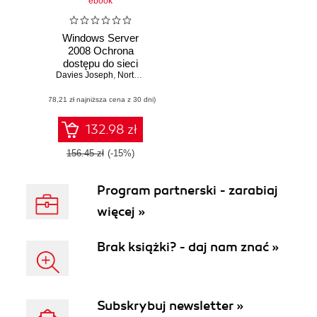
ebook
Windows Server
2008 Ochrona
dostępu do sieci
Davies Joseph
NAP
,
Northrup Tony
(78,21 zł najniższa cena z 30 dni)
132.98 zł
156.45 zł
(-15%)
Program partnerski - zarabiaj
więcej »
Brak książki? - daj nam znać »
Subskrybuj newsletter »