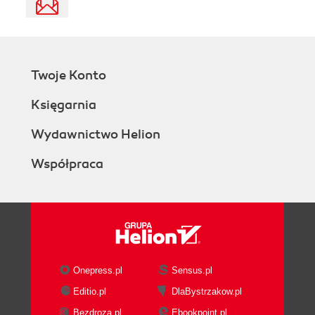
Twoje Konto
Księgarnia
Wydawnictwo Helion
Współpraca
Onepress.pl
Sensus.pl
Editio.pl
DlaBystrzakow.pl
Bezdroza.pl
Ebookpoint.pl