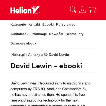
Kategorie
Książki
Ebooki
Kursy video
Audiobooki
Promocje
Nowości
Bestsellery
Darmowe ebooki
Helion.pl
» Autorzy
» 📚
David Lewin
David Lewin - ebooki
David Lewin was introduced early to electronics and
computers by TRS-80, Atari, and Commodore 64;
he has never quit since then. He spends his free
time watching out for technology for the next
generation of embedded systems when he is not