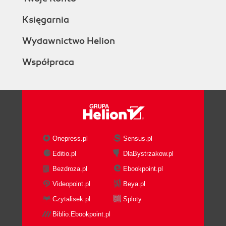
Księgarnia
Wydawnictwo Helion
Współpraca
Onepress.pl
Sensus.pl
Editio.pl
DlaBystrzakow.pl
Bezdroza.pl
Ebookpoint.pl
Videopoint.pl
Beya.pl
Czytalisek.pl
Sploty
Biblio.Ebookpoint.pl