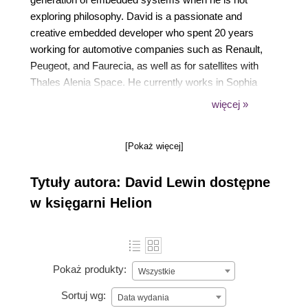
exploring philosophy. David is a passionate and
creative embedded developer who spent 20 years
working for automotive companies such as Renault,
Peugeot, and Faurecia, as well as for satellites with
Thales Alenia Space. He currently works in Sophia
Antipolis, the French Riviera Silicon Valley, designing
więcej »
industrial embedded systems.
[Pokaż więcej]
Tytuły autora: David Lewin dostępne
w księgarni Helion
Pokaż produkty:
Wszystkie
Sortuj wg:
Data wydania