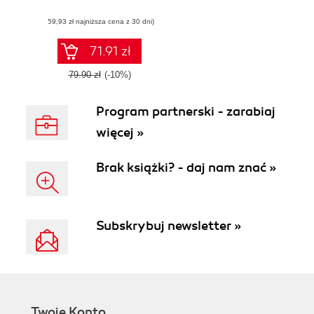
BeagleBone into a
(59,93 zł najniższa cena z 30 dni)
fully functional
media center
71.91 zł
79.90 zł
(-10%)
Program partnerski - zarabiaj
więcej »
Brak książki? - daj nam znać »
Subskrybuj newsletter »
Twoje Konto