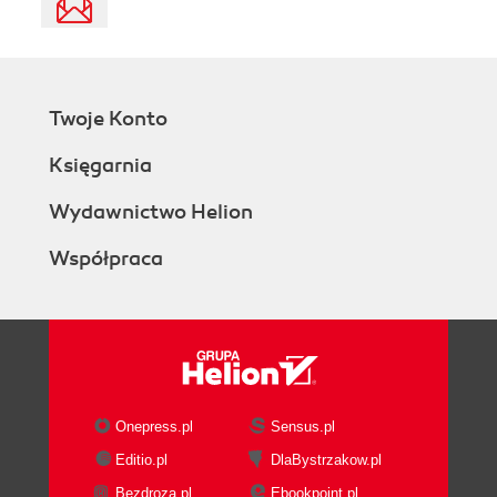
Twoje Konto
Księgarnia
Wydawnictwo Helion
Współpraca
Onepress.pl
Sensus.pl
Editio.pl
DlaBystrzakow.pl
Bezdroza.pl
Ebookpoint.pl