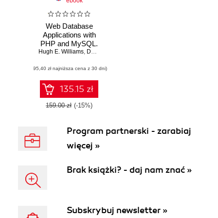
ebook
Web Database
Applications with
PHP and MySQL.
Hugh E. Williams
2nd Edition
,
David Lane
(95,40 zł najniższa cena z 30 dni)
135.15 zł
159.00 zł
(-15%)
Program partnerski - zarabiaj
więcej »
Brak książki? - daj nam znać »
Subskrybuj newsletter »