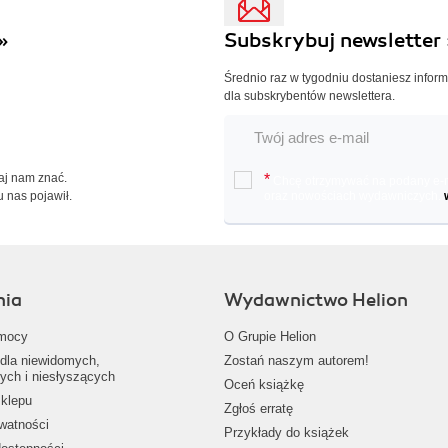
»
Subskrybuj newsletter 
Średnio raz w tygodniu dostaniesz infor
dla subskrybentów newslettera.
Daj nam znać.
*
Chcę otrzymywać na podany e-ma
u nas pojawił.
oraz nowościach wydawniczych.
nia
Wydawnictwo Helion
mocy
O Grupie Helion
dla niewidomych,
Zostań naszym autorem!
ych i niesłyszących
Oceń książkę
klepu
Zgłoś erratę
ywatności
Przykłady do książek