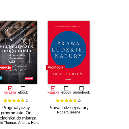
omocja
Promocja
książka
ebook
książka
ebook
audiobook
Pragmatyczny
Prawa ludzkiej natury
programista. Od
Robert Greene
eladnika do mistrza.
id Thomas
Wydanie II
,
Andrew Hunt