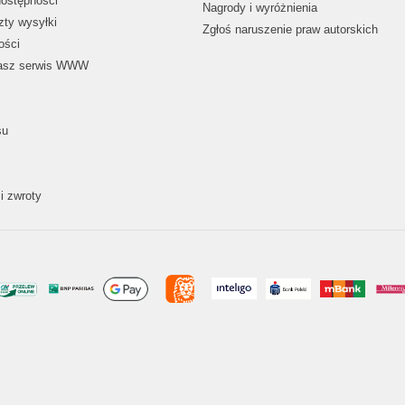
dostępności
Nagrody i wyróżnienia
zty wysyłki
Zgłoś naruszenie praw autorskich
ości
nasz serwis WWW
su
i zwroty