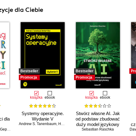
ycje dla Ciebie
Bestseller
Bestseller
Pr
Promocja
Promocja
książka
ebook
książka
ebook
Systemy operacyjne.
Stwórz własne AI. Jak
i dla
Wydanie V
od podstaw zbudować
Andrew S. Tanenbaum
,
Herbert Bos
duży model językowy
cz
eppert
Sebastian Raschka
Dav