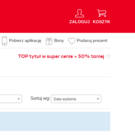
ZALOGUJ
KOSZYK
Pobierz aplikację
Bony
Podaruj prezent
TOP tytuł w super cenie » 50% taniej
Data wydania
Sortuj wg:
Data wydania