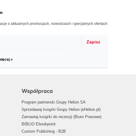
»
macje o aktualnych promocjach, nowościach i specjalnych ofertach
Zapisz
il informacje o zniżkach, promocjach
więcej »
Współpraca
Program partnerski Grupy Helion SA
Sprzedawaj książki Grupy Helion (eHelion.pl)
Zamawiaj książki do recenzji (Biuro Prasowe)
BIBLIO Ebookpoint
Custom Publishing - B2B