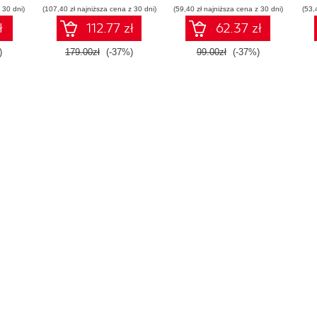
 30 dni)
(107,40 zł najniższa cena z 30 dni)
(59,40 zł najniższa cena z 30 dni)
(53,
ł
112.77 zł
62.37 zł
)
179.00zł
(-37%)
99.00zł
(-37%)