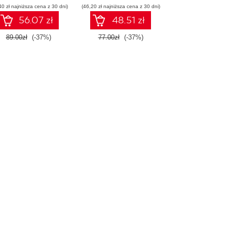
40 zł najniższa cena z 30 dni)
(46,20 zł najniższa cena z 30 dni)
56.07 zł
48.51 zł
89.00zł
(-37%)
77.00zł
(-37%)