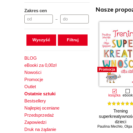
Nasze propoz
Zakres cen
–
Wyczyść
BLOG
eBooki za 0,00zł
Promocja
Nowości
Promocje
Outlet
Ostatnie sztuki
książka
ebook
Bestsellery
Najlepiej oceniane
Trening
Przedsprzedaż
superkreatywnośc
dzieci
Zapowiedzi
Paulina Mechło
,
Olga G
Druk na żądanie