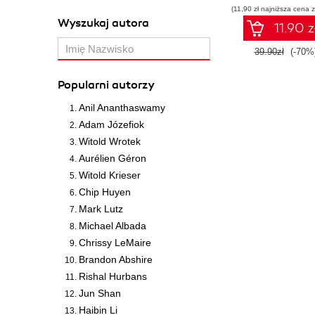
(11,90 zł najniższa cena z
Wyszukaj autora
11.90 z
39.90zł
(-70%
Popularni autorzy
Anil Ananthaswamy
Adam Józefiok
Witold Wrotek
Aurélien Géron
Witold Krieser
Chip Huyen
Mark Lutz
Michael Albada
Chrissy LeMaire
Brandon Abshire
Rishal Hurbans
Jun Shan
Haibin Li