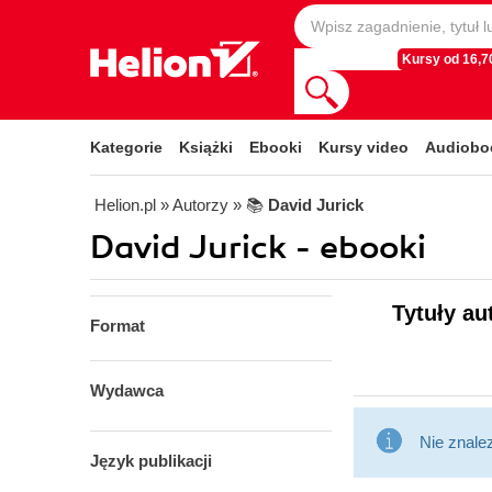
Kursy od 16,70
Kategorie
Książki
Ebooki
Kursy video
Audiobo
Helion.pl
» Autorzy
» 📚
David Jurick
David Jurick - ebooki
Tytuły au
Format
Wydawca
Nie znale
Język publikacji