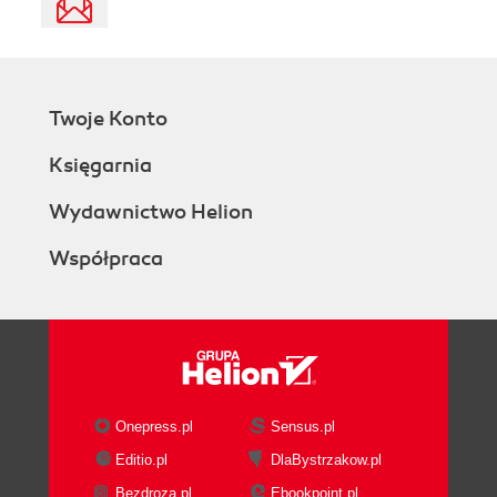
Twoje Konto
Księgarnia
Wydawnictwo Helion
Współpraca
Onepress.pl
Sensus.pl
Editio.pl
DlaBystrzakow.pl
Bezdroza.pl
Ebookpoint.pl