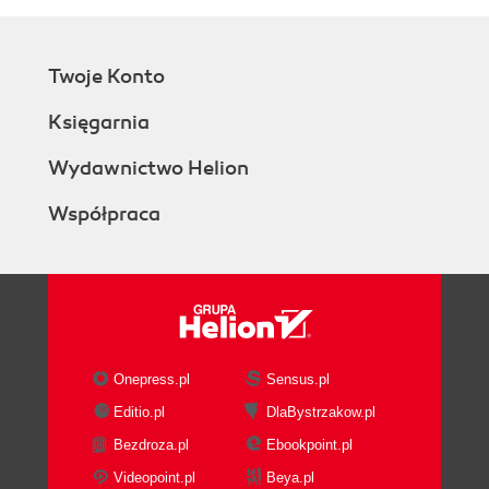
Twoje Konto
Księgarnia
Wydawnictwo Helion
Współpraca
Onepress.pl
Sensus.pl
Editio.pl
DlaBystrzakow.pl
Bezdroza.pl
Ebookpoint.pl
Videopoint.pl
Beya.pl