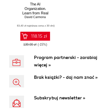
The AI
Organization.
Learn from Real
Companies and
David Carmona
Microsoftâs
(83,40 zł najniższa cena z 30 dni)
Journey How to
Redefine Your
Organization with
118.15 zł
AI
139.00 zł
(-15%)
Program partnerski - zarabiaj
więcej »
Brak książki? - daj nam znać »
Subskrybuj newsletter »