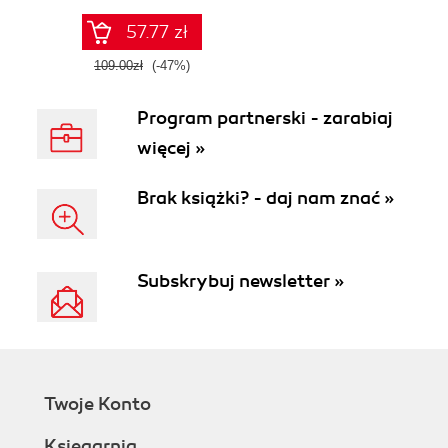
57.77 zł
109.00zł
(-47%)
Program partnerski - zarabiaj
więcej »
Brak książki? - daj nam znać »
Subskrybuj newsletter »
Twoje Konto
Księgarnia