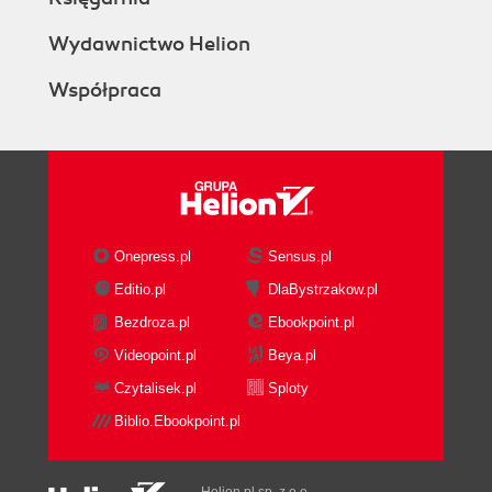
Wydawnictwo Helion
Współpraca
Onepress.pl
Sensus.pl
Editio.pl
DlaBystrzakow.pl
Bezdroza.pl
Ebookpoint.pl
Videopoint.pl
Beya.pl
Czytalisek.pl
Sploty
Biblio.Ebookpoint.pl
Helion.pl sp. z o.o.