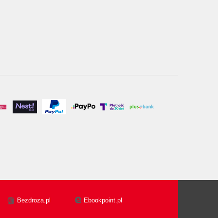
Bezdroza.pl
Ebookpoint.pl