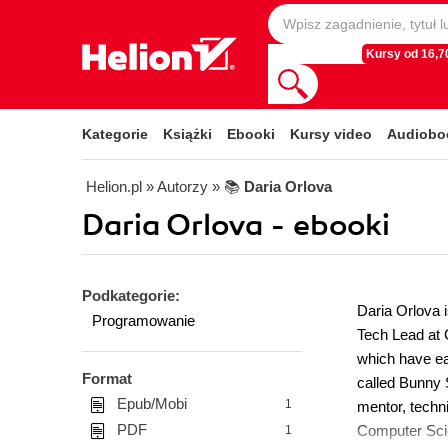
Kursy od 16,70
Kategorie
Książki
Ebooki
Kursy video
Audiobo
Helion.pl
» Autorzy
» 📚
Daria Orlova
Daria Orlova - ebooki
Podkategorie:
Daria Orlova i
Programowanie
Tech Lead at C
which have ea
Format
called Bunny 
Epub/Mobi
1
mentor, techni
PDF
Computer Sci
1