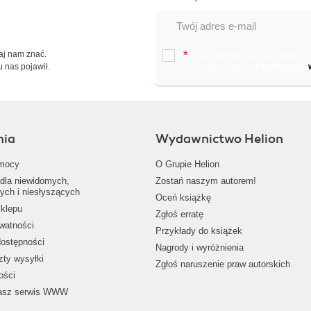
Daj nam znać.
*
Chcę otrzymywać na podany e-ma
u nas pojawił.
oraz nowościach wydawniczych.
nia
Wydawnictwo Helion
mocy
O Grupie Helion
dla niewidomych,
Zostań naszym autorem!
ych i niesłyszących
Oceń książkę
klepu
Zgłoś erratę
ywatności
Przykłady do książek
dostępności
Nagrody i wyróżnienia
zty wysyłki
Zgłoś naruszenie praw autorskich
ości
nasz serwis WWW