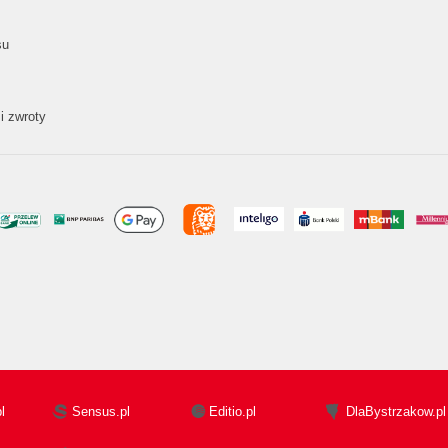
su
i zwroty
l
Sensus.pl
Editio.pl
DlaBystrzakow.pl