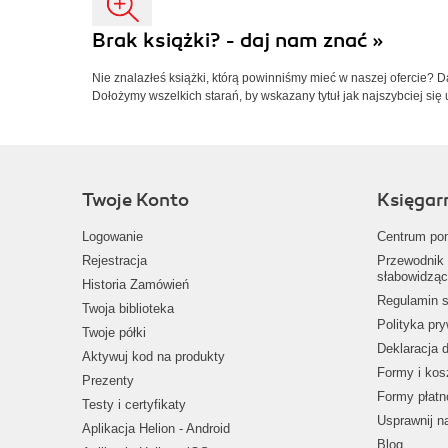
Brak książki? - daj nam znać »
Nie znalazłeś książki, którą powinniśmy mieć w naszej ofercie? 
Dołożymy wszelkich starań, by wskazany tytuł jak najszybciej się 
Twoje Konto
Księgar
Logowanie
Centrum po
Rejestracja
Przewodnik 
słabowidząc
Historia Zamówień
Regulamin s
Twoja biblioteka
Polityka pr
Twoje półki
Deklaracja 
Aktywuj kod na produkty
Formy i kos
Prezenty
Formy płatn
Testy i certyfikaty
Usprawnij 
Aplikacja Helion - Android
Blog