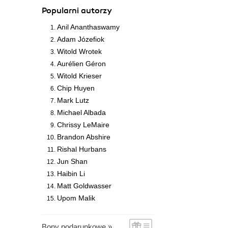
Popularni autorzy
Anil Ananthaswamy
Adam Józefiok
Witold Wrotek
Aurélien Géron
Witold Krieser
Chip Huyen
Mark Lutz
Michael Albada
Chrissy LeMaire
Brandon Abshire
Rishal Hurbans
Jun Shan
Haibin Li
Matt Goldwasser
Upom Malik
Bony podarunkowe »