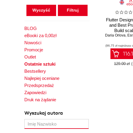
ebo
Wyczyść
Flutter Desig
and Best Pr
BLOG
Build scal
eBooki za 0,00zł
Daria Orlova
maintainab
,
Es
production-r
Nowości
(96,75 zł najniższa 
using effe
Promocje
architectural 
116.
Outlet
Ostatnie sztuki
129.00 zł
Bestsellery
Najlepiej oceniane
Przedsprzedaż
Zapowiedzi
Druk na żądanie
Wyszukaj autora