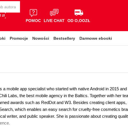
 zł
POMOC
LIVE CHAT
OD O,OOZŁ
oki
Promocje
Nowości
Bestsellery
Darmowe ebooki
s a mobile app specialist who started with native Android in 2015 and 
hili Labs, the best mobile agency in the Baltics. Together with her te
rned awards such as RedDot and W3. Besides creating client apps, she
Search, which enables an easy search for cruelty-free cosmetics 
cal writer, and public speaker. She is passionate about creating quali
ence.