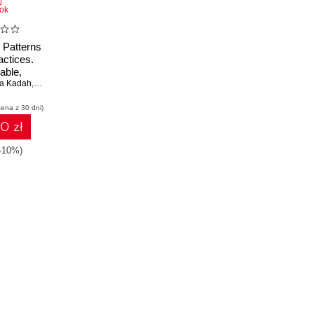
ok
n Patterns
actices.
able,
le, and
ra Kadah
,
Jaime Blasco
eady apps
cena z 30 dni)
ctive
principles
10 zł
(-10%)