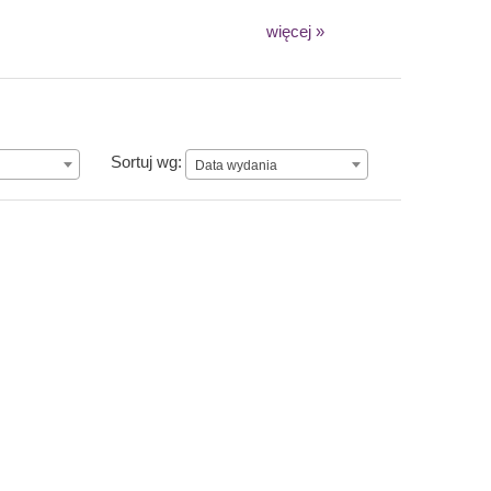
więcej »
Data wydania
Sortuj wg:
Data wydania