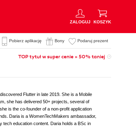
ZALOGUJ
KOSZYK
Pobierz aplikację
Bony
Podaruj prezent
TOP tytuł w super cenie » 50% taniej
discovered Flutter in late 2019. She is a Mobile
am, she has delivered 50+ projects, several of
 is the co-founder of a non-profit application
brands. Daria is a WomenTechMakers ambassador,
ty tech education content. Daria holds a BSc in