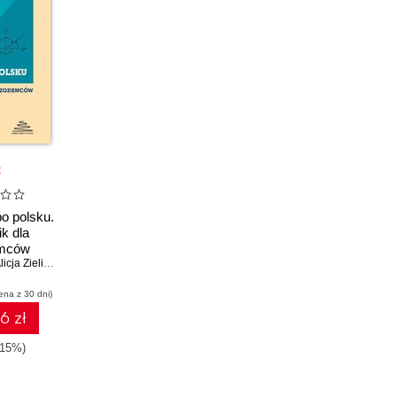
k
o polsku.
k dla
emców
icja Zielińska
,
Grzegorz Rudziński
ena z 30 dni)
6 zł
-15%)