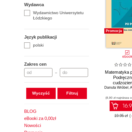
Wydawca
Wydawnictwo Uniwersytetu
Łódzkiego
Promocja
Język publikacji
polski
eboo
Zakres cen
Matematyka p
–
Podręczni
cudzozi
Danuta Wróbel
,
Al
Wyczyść
(8,90 zł najniższa c
16.9
BLOG
19.95 zł
(
eBooki za 0,00zł
Nowości