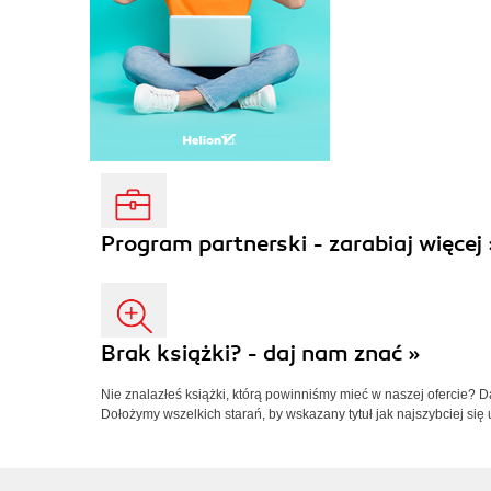
Program partnerski - zarabiaj więcej 
Brak książki? - daj nam znać »
Nie znalazłeś książki, którą powinniśmy mieć w naszej ofercie? 
Dołożymy wszelkich starań, by wskazany tytuł jak najszybciej się 