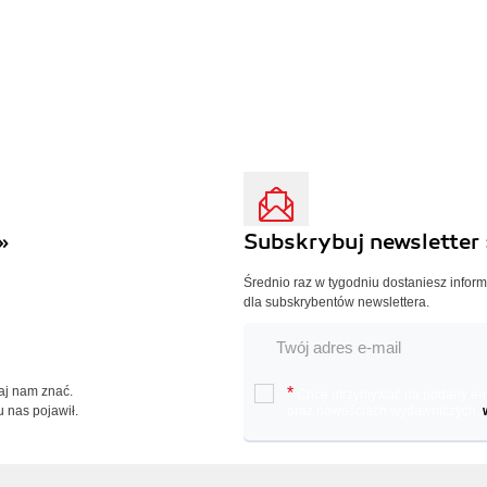
»
Subskrybuj newsletter 
Średnio raz w tygodniu dostaniesz infor
dla subskrybentów newslettera.
Daj nam znać.
*
Chcę otrzymywać na podany e-ma
u nas pojawił.
oraz nowościach wydawniczych.