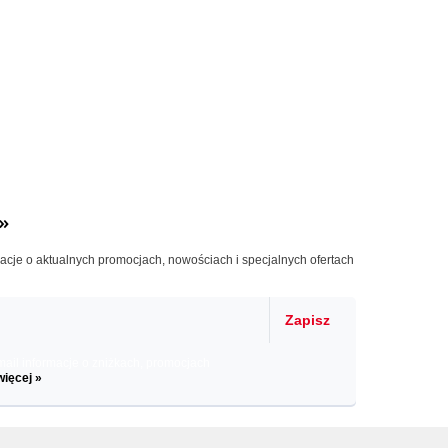
»
macje o aktualnych promocjach, nowościach i specjalnych ofertach
Zapisz
il informacje o zniżkach, promocjach
więcej »