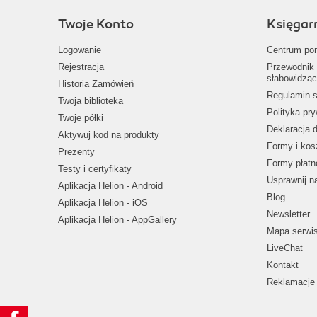
Twoje Konto
Księgar
Logowanie
Centrum po
Rejestracja
Przewodnik 
słabowidząc
Historia Zamówień
Regulamin s
Twoja biblioteka
Polityka pr
Twoje półki
Deklaracja 
Aktywuj kod na produkty
Formy i kos
Prezenty
Formy płatn
Testy i certyfikaty
Usprawnij 
Aplikacja Helion - Android
Blog
Aplikacja Helion - iOS
Newsletter
Aplikacja Helion - AppGallery
Mapa serwi
LiveChat
Kontakt
Reklamacje 