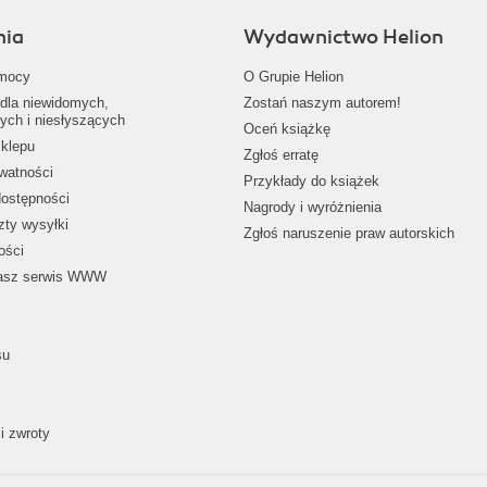
nia
Wydawnictwo Helion
mocy
O Grupie Helion
dla niewidomych,
Zostań naszym autorem!
ych i niesłyszących
Oceń książkę
klepu
Zgłoś erratę
ywatności
Przykłady do książek
dostępności
Nagrody i wyróżnienia
zty wysyłki
Zgłoś naruszenie praw autorskich
ości
nasz serwis WWW
su
i zwroty