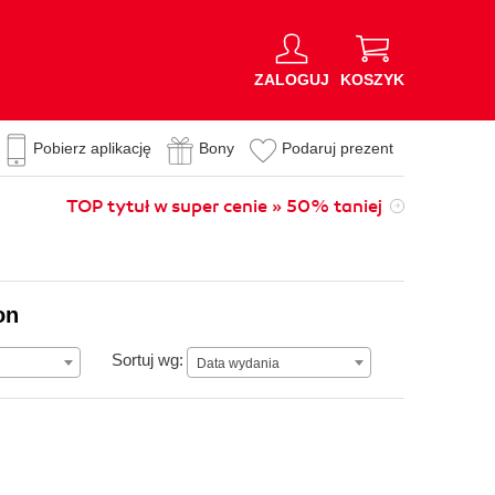
ZALOGUJ
KOSZYK
Pobierz aplikację
Bony
Podaruj prezent
TOP tytuł w super cenie » 50% taniej
on
Data wydania
Sortuj wg:
Data wydania