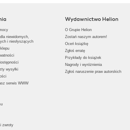
nia
Wydawnictwo Helion
mocy
O Grupie Helion
dla niewidomych,
Zostań naszym autorem!
ych i niesłyszących
Oceń książkę
klepu
Zgłoś erratę
ywatności
Przykłady do książek
dostępności
Nagrody i wyróżnienia
zty wysyłki
Zgłoś naruszenie praw autorskich
ości
nasz serwis WWW
su
i zwroty