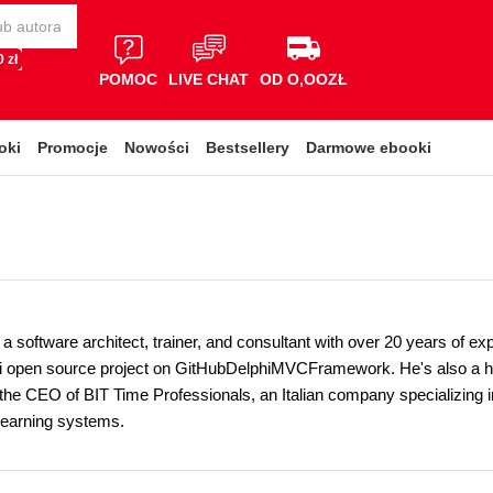
 zł
POMOC
LIVE CHAT
OD O,OOZŁ
oki
Promocje
Nowości
Bestsellery
Darmowe ebooki
s a software architect, trainer, and consultant with over 20 years of 
i open source project on GitHubDelphiMVCFramework. He's also a hug
 the CEO of BIT Time Professionals, an Italian company specializing i
learning systems.