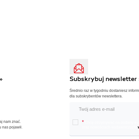
»
Subskrybuj newsletter 
Średnio raz w tygodniu dostaniesz infor
dla subskrybentów newslettera.
Daj nam znać.
*
Chcę otrzymywać na podany e-ma
u nas pojawił.
oraz nowościach wydawniczych.