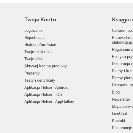
Twoje Konto
Księgar
Logowanie
Centrum po
Rejestracja
Przewodnik 
słabowidząc
Historia Zamówień
Regulamin s
Twoja biblioteka
Polityka pr
Twoje półki
Deklaracja 
Aktywuj kod na produkty
Formy i kos
Prezenty
Formy płatn
Testy i certyfikaty
Usprawnij 
Aplikacja Helion - Android
Blog
Aplikacja Helion - iOS
Newsletter
Aplikacja Helion - AppGallery
Mapa serwi
LiveChat
Kontakt
Reklamacje 