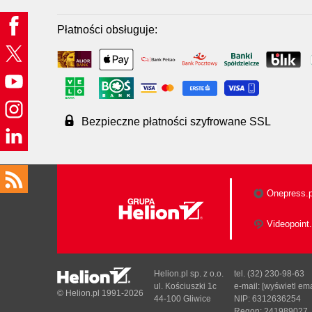
Płatności obsługuje:
Bezpieczne płatności szyfrowane SSL
Onepress.p
Videopoint.
Helion.pl sp. z o.o.
tel. (32) 230-98-63
ul. Kościuszki 1c
e-mail:
[wyświetl ema
© Helion.pl 1991-2026
44-100 Gliwice
NIP: 6312636254
Regon: 241989027