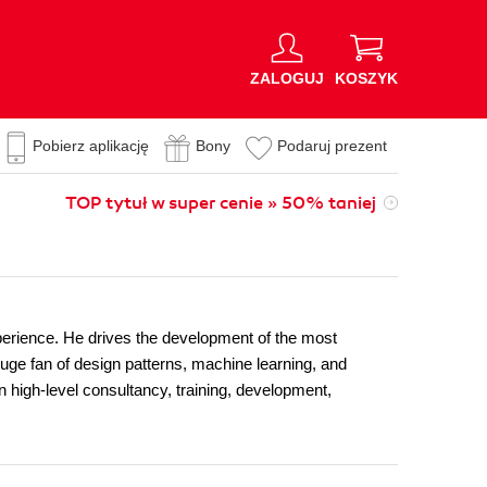
ZALOGUJ
KOSZYK
Pobierz aplikację
Bony
Podaruj prezent
TOP tytuł w super cenie » 50% taniej
experience. He drives the development of the most
e fan of design patterns, machine learning, and
n high-level consultancy, training, development,