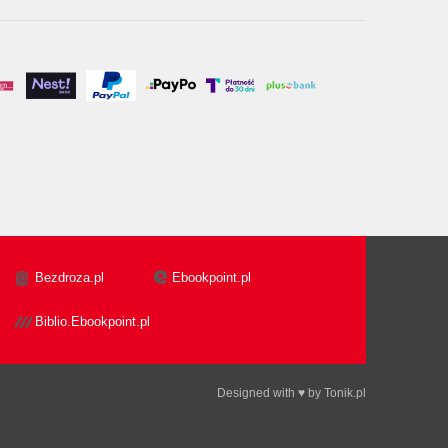
Bezdroza.pl
Ebookpoint.pl
Biblio.Ebookpoint.pl
Designed with ♥ by
Tonik.pl