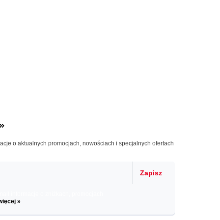
»
macje o aktualnych promocjach, nowościach i specjalnych ofertach
Zapisz
il informacje o zniżkach, promocjach
więcej »