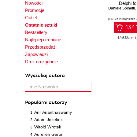
Nowości
Delphi fo
Daniele Spinetti
integrations
,
Promocje
platform, mo
Outlet
(111,75 zł najniższa 
server-
Ostatnie sztuki
development
134.
Editio
Bestsellery
149.00 zł
Najlepiej oceniane
Przedsprzedaż
Zapowiedzi
Druk na żądanie
Wyszukaj autora
Popularni autorzy
Anil Ananthaswamy
Adam Józefiok
Witold Wrotek
Aurélien Géron