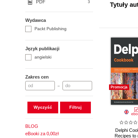
PDF
3
Tytuły au
Wydawca
Packt Publishing
Język publikacji
angielski
Zakres cen
–
Promocja
Wyczyść
ebo
BLOG
Delphi Coo
eBooki za 0,00zł
Recipes to