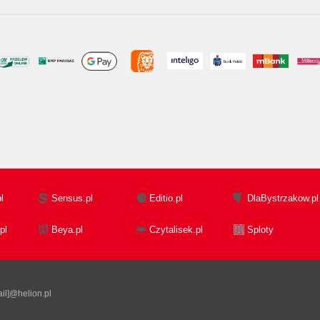
l
Sensus.pl
Editio.pl
DlaBystrzakow.pl
pl
Beya.pl
Czytalisek.pl
Sploty
il]@helion.pl