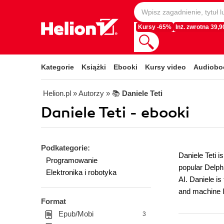
Kursy -65%
Inż. zwrotna 39,90
Kategorie
Książki
Ebooki
Kursy video
Audiobo
Helion.pl
» Autorzy
» 📚
Daniele Teti
Daniele Teti - ebooki
Podkategorie:
Daniele Teti i
Programowanie
popular Delph
Elektronika i robotyka
AI. Daniele is
and machine 
Format
Epub/Mobi
3