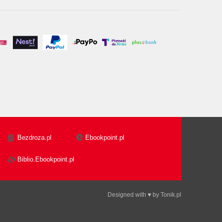
Bezdroza.pl
Ebookpoint.pl
Biblio.Ebookpoint.pl
Designed with ♥ by
Tonik.pl