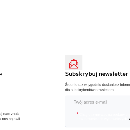
»
Subskrybuj newsletter 
Średnio raz w tygodniu dostaniesz infor
dla subskrybentów newslettera.
Daj nam znać.
*
Chcę otrzymywać na podany e-ma
u nas pojawił.
oraz nowościach wydawniczych.