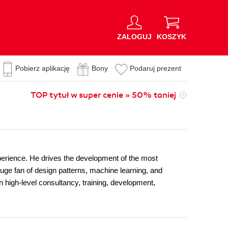
ZALOGUJ
KOSZYK
Pobierz aplikację
Bony
Podaruj prezent
TOP tytuł w super cenie » 50% taniej
experience. He drives the development of the most
e fan of design patterns, machine learning, and
n high-level consultancy, training, development,