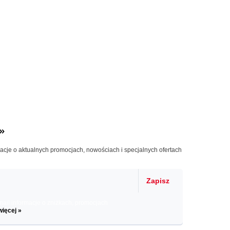
»
macje o aktualnych promocjach, nowościach i specjalnych ofertach
Zapisz
il informacje o zniżkach, promocjach
więcej »