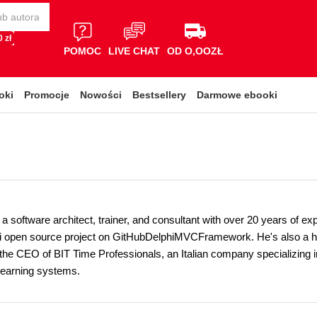
 zł
POMOC
LIVE CHAT
OD O,OOZŁ
oki
Promocje
Nowości
Bestsellery
Darmowe ebooki
s a software architect, trainer, and consultant with over 20 years of 
i open source project on GitHubDelphiMVCFramework. He's also a hug
 the CEO of BIT Time Professionals, an Italian company specializing i
learning systems.