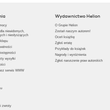
nia
Wydawnictwo Helion
mocy
O Grupie Helion
dla niewidomych,
Zostań naszym autorem!
ych i niesłyszących
Oceń książkę
klepu
Zgłoś erratę
ywatności
Przykłady do książek
dostępności
Nagrody i wyróżnienia
zty wysyłki
Zgłoś naruszenie praw autorskich
ości
nasz serwis WWW
su
i zwroty