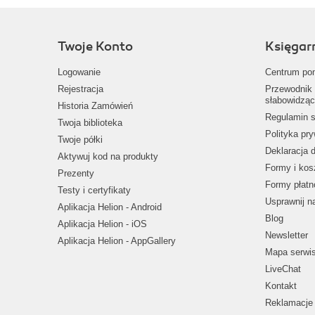
Twoje Konto
Księgar
Logowanie
Centrum po
Rejestracja
Przewodnik 
słabowidząc
Historia Zamówień
Regulamin s
Twoja biblioteka
Polityka pr
Twoje półki
Deklaracja 
Aktywuj kod na produkty
Formy i kos
Prezenty
Formy płatn
Testy i certyfikaty
Usprawnij 
Aplikacja Helion - Android
Blog
Aplikacja Helion - iOS
Newsletter
Aplikacja Helion - AppGallery
Mapa serwi
LiveChat
Kontakt
Reklamacje 