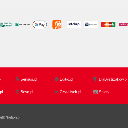
l
Sensus.pl
Editio.pl
DlaBystrzakow.pl
pl
Beya.pl
Czytalisek.pl
Sploty
il]@helion.pl