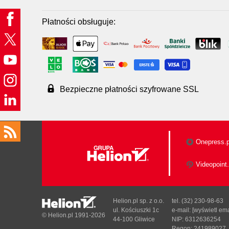
Płatności obsługuje:
Bezpieczne płatności szyfrowane SSL
Onepress.p
Videopoint.
Helion.pl sp. z o.o.
tel. (32) 230-98-63
ul. Kościuszki 1c
e-mail:
[wyświetl ema
© Helion.pl 1991-2026
44-100 Gliwice
NIP: 6312636254
Regon: 241989027