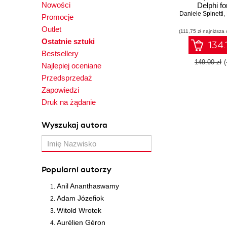
Nowości
Delphi fo
Daniele Spinetti
integrations
,
Promocje
platform, mo
Outlet
(111,75 zł najniższa 
server-
Ostatnie sztuki
development
134.
Editio
Bestsellery
149.00 zł
Najlepiej oceniane
Przedsprzedaż
Zapowiedzi
Druk na żądanie
Wyszukaj autora
Popularni autorzy
Anil Ananthaswamy
Adam Józefiok
Witold Wrotek
Aurélien Géron