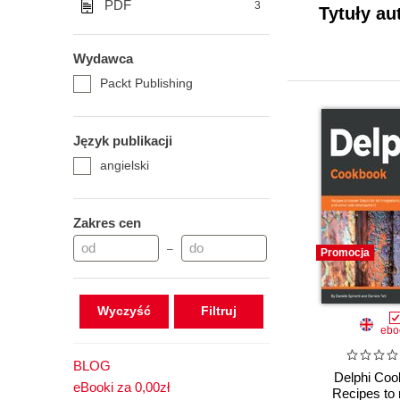
PDF
3
Tytuły au
Wydawca
Packt Publishing
Język publikacji
angielski
Zakres cen
–
Promocja
Wyczyść
ebo
BLOG
Delphi Coo
eBooki za 0,00zł
Recipes to