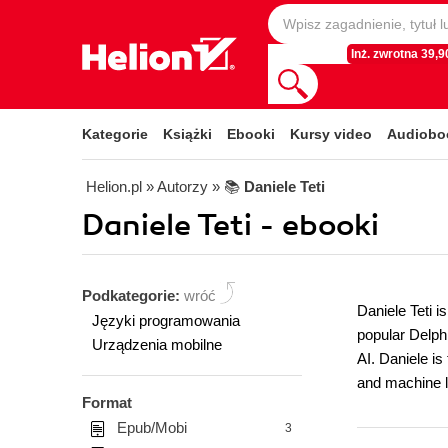
Inż. zwrotna 39,90
Kategorie
Książki
Ebooki
Kursy video
Audiobo
Helion.pl
» Autorzy
» 📚
Daniele Teti
Daniele Teti - ebooki
Podkategorie:
wróć
Daniele Teti i
Języki programowania
popular Delph
Urządzenia mobilne
AI. Daniele is
and machine 
Format
Epub/Mobi
3