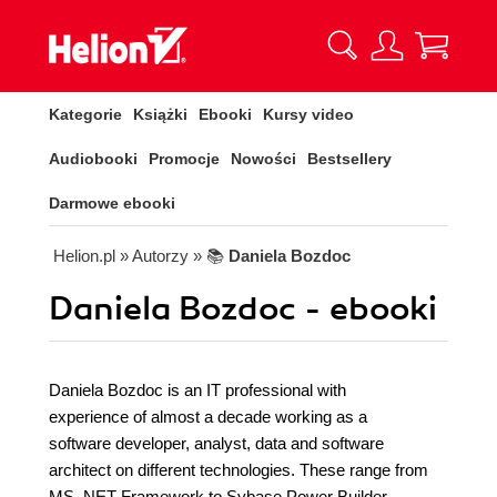
Kategorie
Książki
Ebooki
Kursy video
Audiobooki
Promocje
Nowości
Bestsellery
Darmowe ebooki
Helion.pl
» Autorzy
» 📚
Daniela Bozdoc
Daniela Bozdoc - ebooki
Daniela Bozdoc is an IT professional with
experience of almost a decade working as a
software developer, analyst, data and software
architect on different technologies. These range from
MS .NET Framework to Sybase Power Builder,