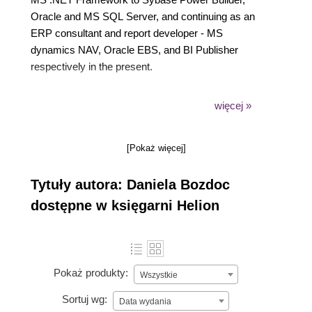
Oracle and MS SQL Server, and continuing as an
ERP consultant and report developer - MS
dynamics NAV, Oracle EBS, and BI Publisher
respectively in the present.
więcej »
She is a graduate of Babes-Bolyai University of Cluj-
[Pokaż więcej]
Napoca, Romania, with a B.D. in Computer Science.
Tytuły autora: Daniela Bozdoc
dostępne w księgarni Helion
Daniela lives in Romania, where she has full family
support of her career and enjoys taking pictures of
beautiful landscapes and nature catching pieces.
Pokaż produkty:
Wszystkie
Sortuj wg:
Data wydania