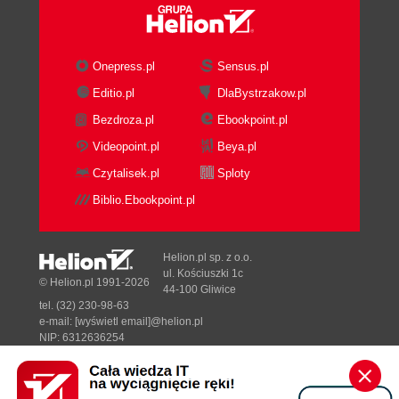
Onepress.pl
Sensus.pl
Editio.pl
DlaBystrzakow.pl
Bezdroza.pl
Ebookpoint.pl
Videopoint.pl
Beya.pl
Czytalisek.pl
Sploty
Biblio.Ebookpoint.pl
Helion.pl sp. z o.o.
ul. Kościuszki 1c
© Helion.pl 1991-2026
44-100 Gliwice
tel. (32) 230-98-63
e-mail:
[wyświetl email]@helion.pl
NIP: 6312636254
Regon: 241989027
Designed with ♥ by
Tonik.pl