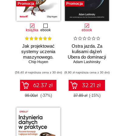
Promocja
Promocja
książka
ebook
ebook
Jak projektować
Ostra jazda. Za
systemy uczenia
kulisami dążeń
maszynowego.
Ubera do dominacji
Chip Huyen
Iteracyjne
Adam Lashinsky
na świecie
tworzenie aplikacji
(59,40 zł najniższa cena z 30 dni)
gotowych do pracy
(9,90 zł najniższa cena z 30 dni)
62.37 zł
32.21 zł
99.00zł
(-37%)
37.89 zł
(-15%)