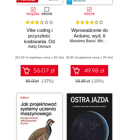
książka
ebook
ebook
Vibe coding i
Wprowadzenie do
przyszłość
Arduino, wyd. II
kodowania. Od
Massimo Banzi
,
Michael Shiloh
programisty do
Addy Osmani
dewelopera ery AI
(53,40 zł najniższa cena z 30 dni)
(9,90 zł najniższa cena z 30 dni)
56.07 zł
49.98 zł
89.00zł
(-37%)
58.80 zł
(-15%)