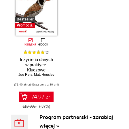
Bestseller
Promocja
książka
ebook
Inżynieria danych
w praktyce.
Kluczowe
Joe Reis
koncepcje i
,
Matt Housley
najlepsze
(71,40 zł najniższa cena z 30 dni)
technologie
74.97 zł
119.00zł
(-37%)
Program partnerski - zarabiaj
więcej »