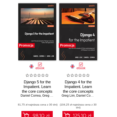
Promocja
Promocja
ebook
ebook
Django 5 for the
Django 4 for the
Impatient. Learn
Impatient. Learn
the core concepts
the core concepts
Daniel Correa
of Django to
,
Greg Lim
Greg Lim
of Python web
,
Daniel Correa
develop Python
development with
(81,75 zł najniższa cena z 30 dni)
web applications -
(104,25 zł najniższa cena z 30
Django in one
dni)
Second Edition
weekend
98.10 zł
125.10 zł