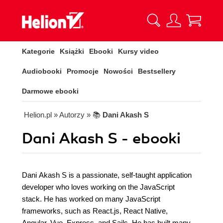
Kategorie
Książki
Ebooki
Kursy video
Audiobooki
Promocje
Nowości
Bestsellery
Darmowe ebooki
Helion.pl
» Autorzy
» 📚
Dani Akash S
Dani Akash S - ebooki
Dani Akash S is a passionate, self-taught application
developer who loves working on the JavaScript
stack. He has worked on many JavaScript
frameworks, such as React.js, React Native,
Angular, Vue, Express, and Sails. He has built many