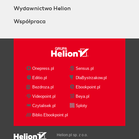
Wydawnictwo Helion
Współpraca
Onepress.pl
Sensus.pl
Editio.pl
DlaBystrzakow.pl
Bezdroza.pl
Ebookpoint.pl
Videopoint.pl
Beya.pl
Czytalisek.pl
Sploty
Biblio.Ebookpoint.pl
Helion.pl sp. z o.o.