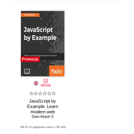
Promocja
ebook
JavaScript by
Example. Learn
modern web
development with
Dani Akash S
real-world
(89,25 zł najniższa cena z 30 dni)
applications