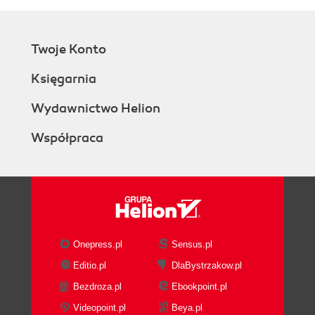
Twoje Konto
Księgarnia
Wydawnictwo Helion
Współpraca
Onepress.pl
Sensus.pl
Editio.pl
DlaBystrzakow.pl
Bezdroza.pl
Ebookpoint.pl
Videopoint.pl
Beya.pl