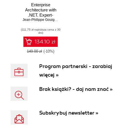
Enterprise
Architecture with
.NET. Expert-
backed advice for
Jean-Philippe Gouigoux
,
Dalila Tamzalit
information system
(111,75 zł najniższa cena z 30
design, down to
dni)
.NET and C#
implementation
134.10 zł
149.00 zł
(-10%)
Program partnerski - zarabiaj
więcej »
Brak książki? - daj nam znać »
Subskrybuj newsletter »