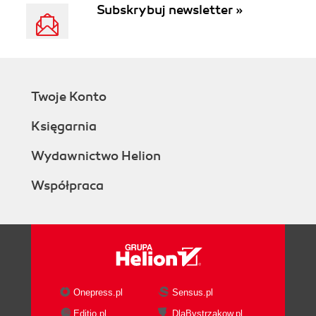
Subskrybuj newsletter »
Twoje Konto
Księgarnia
Wydawnictwo Helion
Współpraca
Onepress.pl
Sensus.pl
Editio.pl
DlaBystrzakow.pl