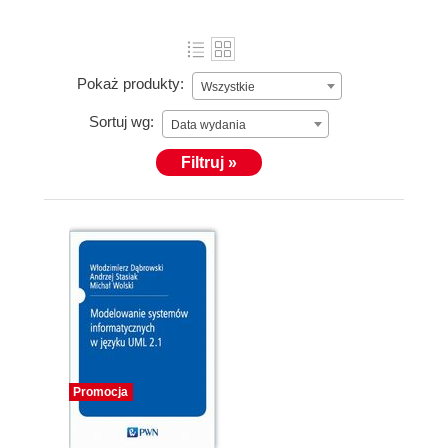
Pokaż produkty:
Wszystkie
Sortuj wg:
Data wydania
Filtruj »
Promocja