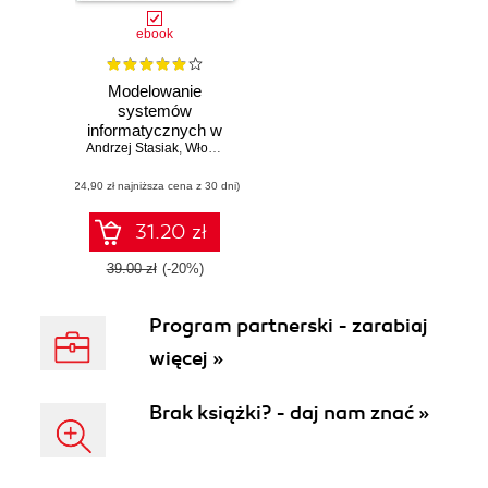
ebook
Modelowanie
systemów
informatycznych w
Andrzej Stasiak
języku UML 2.1
,
Włodzimierz Dąbrowski
,
Michał Wolski
(24,90 zł najniższa cena z 30 dni)
31.20 zł
39.00 zł
(-20%)
Program partnerski - zarabiaj
więcej »
Brak książki? - daj nam znać »