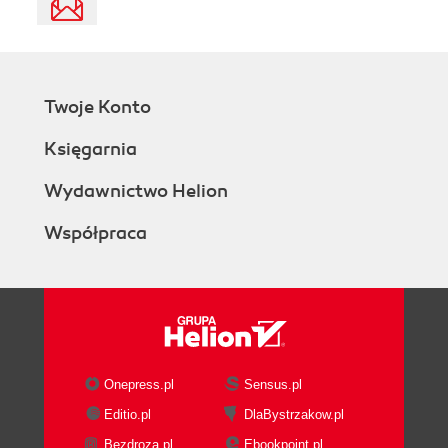
Twoje Konto
Księgarnia
Wydawnictwo Helion
Współpraca
Onepress.pl
Sensus.pl
Editio.pl
DlaBystrzakow.pl
Bezdroza.pl
Ebookpoint.pl