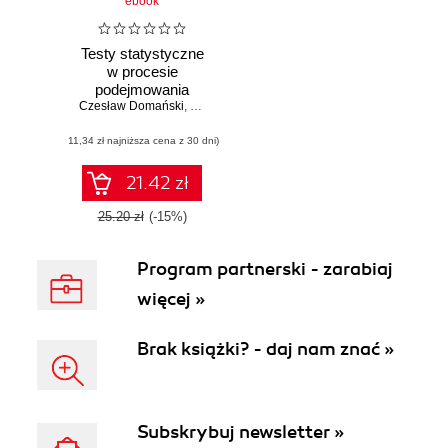
ebook
Testy statystyczne
w procesie
podejmowania
Czesław Domański
decyzji
,
Dorota Pekasiewicz
,
Aleksandra Baszczyńska
,
(11,34 zł najniższa cena z 30 dni)
21.42 zł
25.20 zł
(-15%)
Program partnerski - zarabiaj
więcej »
Brak książki? - daj nam znać »
Subskrybuj newsletter »